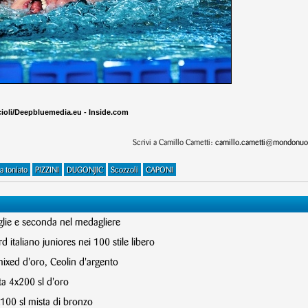
cioli/Deepbluemedia.eu - Inside.com
Scrivi a Camillo Cametti:
camillo.cametti@mondonuot
a toniato
PIZZINI
DUGONJIC
Scozzoli
CAPONI
glie e seconda nel medagliere
 italiano juniores nei 100 stile libero
mixed d'oro, Ceolin d'argento
ta 4x200 sl d'oro
x100 sl mista di bronzo