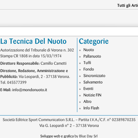
Tutti gli Arti
La Tecnica Del Nuoto
Categorie
Nuoto
Autorizzazione del Tribunale di Verona n. 302
Stampa CR 1808 in data 15/03/1974
Pallanuoto
Tuffi
Direttore Responsabile:
Camillo Cametti
Fondo
Direzione, Redazione, Amministrazione e
Sincronizzato
Pubblicità:
Via Leopardi, 2 - 37138 Verona.
Salvamento
Tel. 045577399
Eventi
E-Mail:
info@mondonuoto.it
Notizie FIN
Altro
Info Flash
Società Editrice Sport Communication S.R.L. – Partita I.V.A./C.F. n° 02389870235
Via G. Leopardi n° 2 – 37138 Verona
Sviluppo web e grafica
by Blue Day Srl