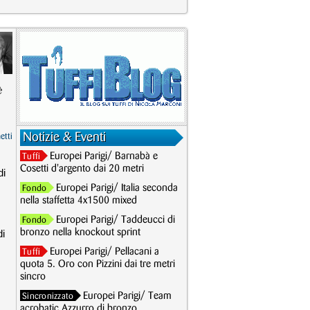
è
Notizie & Eventi
etti
Europei Parigi/ Barnabà e
Tuffi
Cosetti d'argento dai 20 metri
di
Europei Parigi/ Italia seconda
Fondo
nella staffetta 4x1500 mixed
Europei Parigi/ Taddeucci di
Fondo
di
bronzo nella knockout sprint
Europei Parigi/ Pellacani a
Tuffi
quota 5. Oro con Pizzini dai tre metri
sincro
Europei Parigi/ Team
Sincronizzato
acrobatic Azzurro di bronzo