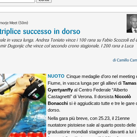
rimorje Meet (50m)
triplice successo in dorso
nale in vasca lunga. Andrea Toniato vince i 100 rana su Fabio Scozzoli ed 
amir Dugonjic che vince col secondo crono stagionale. I 200 rana a Luca
di
Camillo Cam
NUOTO
Cinque medaglie d’oro nel meeting 
Fiume, in vasca lunga per gli allievi di
Tamas
Gyertyanffy
al Centro Federale “Alberto
Castagnetti” di Verona.
Il dorsista
Niccolò
Bonacchi
si è aggiudicato tutte e tre le gare 
dorso.
Nella gara più breve, con 25.23, il 21enne
nuotatore pistoiese sale al quarto posto delle
graduatorie mondiali stagionali: davanti a lui i