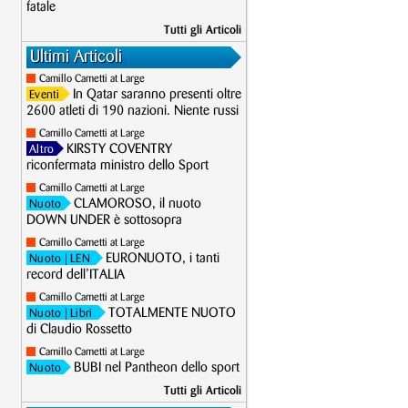
fatale
Tutti gli Articoli
Ultimi Articoli
Camillo Cametti at Large
In Qatar saranno presenti oltre
Eventi
2600 atleti di 190 nazioni. Niente russi
Camillo Cametti at Large
KIRSTY COVENTRY
Altro
riconfermata ministro dello Sport
Camillo Cametti at Large
CLAMOROSO, il nuoto
Nuoto
DOWN UNDER è sottosopra
Camillo Cametti at Large
EURONUOTO, i tanti
Nuoto
| LEN
record dell’ITALIA
Camillo Cametti at Large
TOTALMENTE NUOTO
Nuoto
| Libri
di Claudio Rossetto
Camillo Cametti at Large
BUBI nel Pantheon dello sport
Nuoto
Tutti gli Articoli