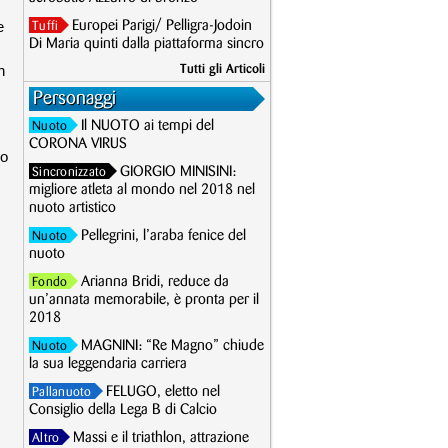
e
Europei Parigi/ Pelligra-Jodoin
Tuffi
Di Maria quinti dalla piattaforma sincro
n
Tutti gli Articoli
Personaggi
Il NUOTO ai tempi del
Nuoto
CORONA VIRUS
do
GIORGIO MINISINI:
Sincronizzato
migliore atleta al mondo nel 2018 nel
nuoto artistico
Pellegrini, l’araba fenice del
Nuoto
nuoto
Arianna Bridi, reduce da
Fondo
un’annata memorabile, è pronta per il
2018
MAGNINI: “Re Magno” chiude
Nuoto
la sua leggendaria carriera
FELUGO, eletto nel
Pallanuoto
Consiglio della Lega B di Calcio
Massi e il triathlon, attrazione
Altro