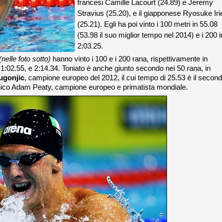
francesi Camille Lacourt (24.89) e Jeremy
Stravius (25.20), e il giapponese Ryosuke Iri
(25.21). Egli ha poi vinto i 100 metri in 55.08
(53.98 il suo miglior tempo nel 2014) e i 200 i
2:03.25.
(nelle foto sotto)
hanno vinto i 100 e i 200 rana, rispettivamente in
1:02.55, e 2:14.34. Toniato è anche giunto secondo nei 50 rana, in
ugonjic
, campione europeo del 2012, il cui tempo di 25.53 è il secon
annico Adam Peaty, campione europeo e primatista mondiale.