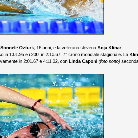
a
Sonnele Ozturk
, 16 anni, e la veterana slovena
Anja Klinar
.
o in 1:01.95 e i 200 in 2:10.67, 7° crono mondiale stagionale. La
Klin
ttivamente in 2:01.67 e 4:11.02, con
Linda Caponi
(foto sotto)
seconda