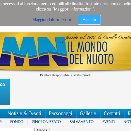
e necessari al funzionamento ed utili alle finalità illustrate nella cookie po
clicca su "Maggiori informazioni”.
Accetto
Maggiori Informazioni
Direttore Responsabile: Camillo Cametti
ico
Notizie & Eventi
Personaggi
Gallerie
Contatti
R
I
FONDO
SINCRONIZZATO
SALVAMENTO
EVENTI
NOTI