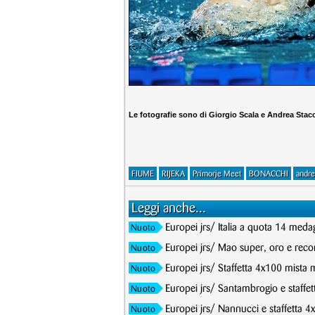
Le fotografie sono di Giorgio Scala e Andrea Stac
FIUME
RIJEKA
Primorje Meet
BONACCHI
andre
Leggi anche...
Europei jrs/ Italia a quota 14 meda
Nuoto
Europei jrs/ Mao super, oro e record
Nuoto
Europei jrs/ Staffetta 4x100 mista 
Nuoto
Europei jrs/ Santambrogio e staffet
Nuoto
Europei jrs/ Nannucci e staffetta 4
Nuoto