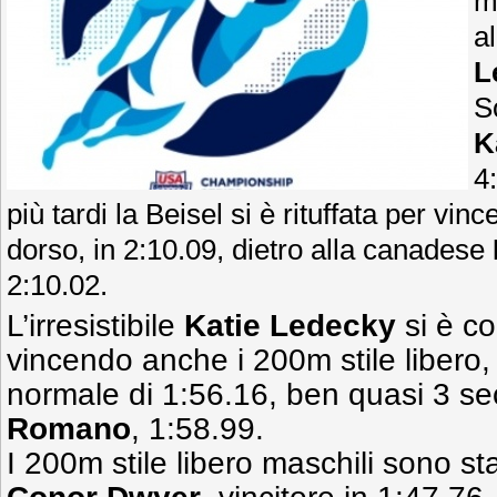
m
a
L
S
K
4
più tardi la Beisel si è rituffata per vi
dorso, in 2:10.09, dietro alla canadese
2:10.02.
L’irresistibile
Katie Ledecky
si è co
vincendo anche i 200m stile libero, 
normale di 1:56.16, ben quasi 3 s
Romano
, 1:58.99.
I 200m stile libero maschili sono s