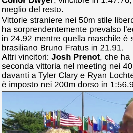
Conor Dwyer
, vincitore in 1:47.76
meglio del resto.
Vittorie straniere nei 50m stile libe
ha sorprendentemente prevalso l’
in 24.92 mentre quella maschile è st
brasiliano Bruno Fratus in 21.91.
Altri vincitori:
Josh Prenot
, che ha
seconda vittoria nel meeting nei 400
davanti a Tyler Clary e Ryan Locht
è imposto nei 200m dorso in 1:56.