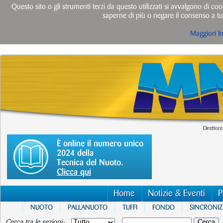
Questo sito o gli strumenti terzi da questo utilizzati si avvalgono di cook
saperne di più o negare il consenso a tut
Maggiori I
Direttore
È online il numero unico
2024 della
Tecnica del Nuoto.
Clicca qui
Home
Notizie & Eventi
P
NUOTO
PALLANUOTO
TUFFI
FONDO
SINCRONI
Cerca tra le sezioni: