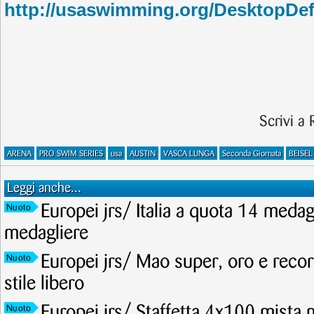
http://usaswimming.org/DesktopD
Scrivi a
ARENA
PRO SWIM SERIES
usa
AUSTIN
VASCA LUNGA
Seconda Giornata
BEISEL
Leggi anche...
Europei jrs/ Italia a quota 14 meda
Nuoto
medagliere
Europei jrs/ Mao super, oro e recor
Nuoto
stile libero
Europei jrs/ Staffetta 4x100 mista 
Nuoto