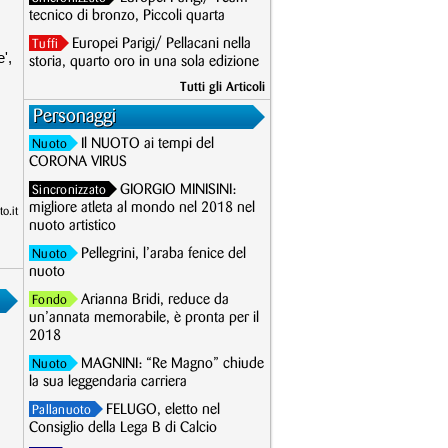
tecnico di bronzo, Piccoli quarta
Europei Parigi/ Pellacani nella
Tuffi
',
storia, quarto oro in una sola edizione
Tutti gli Articoli
Personaggi
Il NUOTO ai tempi del
Nuoto
CORONA VIRUS
GIORGIO MINISINI:
Sincronizzato
migliore atleta al mondo nel 2018 nel
o.it
nuoto artistico
Pellegrini, l’araba fenice del
Nuoto
nuoto
Arianna Bridi, reduce da
Fondo
un’annata memorabile, è pronta per il
2018
MAGNINI: “Re Magno” chiude
Nuoto
la sua leggendaria carriera
FELUGO, eletto nel
Pallanuoto
Consiglio della Lega B di Calcio