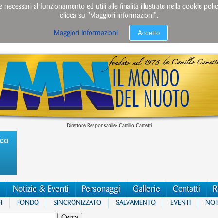
e necessari al funzionamento ed utili alle finalità illustrate nella cookie po
clicca su "Maggiori informazioni”.
Accetto
Maggiori Informazioni
Direttore Responsabile: Camillo Cametti
ico
Notizie & Eventi
Personaggi
Gallerie
Contatti
R
I
FONDO
SINCRONIZZATO
SALVAMENTO
EVENTI
NOTI