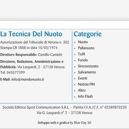
La Tecnica Del Nuoto
Categorie
Nuoto
Autorizzazione del Tribunale di Verona n. 302
Stampa CR 1808 in data 15/03/1974
Pallanuoto
Tuffi
Direttore Responsabile:
Camillo Cametti
Fondo
Direzione, Redazione, Amministrazione e
Sincronizzato
Pubblicità:
Via Leopardi, 2 - 37138 Verona.
Salvamento
Tel. 045577399
Eventi
E-Mail:
info@mondonuoto.it
Notizie FIN
Altro
Info Flash
Società Editrice Sport Communication S.R.L. – Partita I.V.A./C.F. n° 02389870235
Via G. Leopardi n° 2 – 37138 Verona
Sviluppo web e grafica
by Blue Day Srl