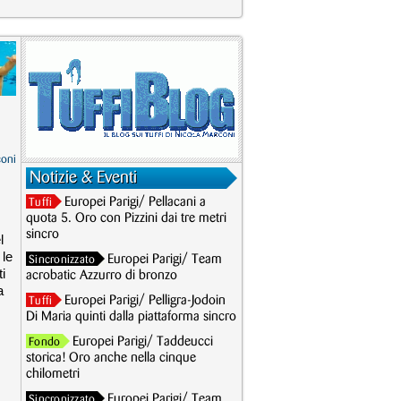
coni
Notizie & Eventi
Europei Parigi/ Pellacani a
Tuffi
quota 5. Oro con Pizzini dai tre metri
sincro
l
 le
Europei Parigi/ Team
Sincronizzato
i
acrobatic Azzurro di bronzo
a
Europei Parigi/ Pelligra-Jodoin
Tuffi
Di Maria quinti dalla piattaforma sincro
Europei Parigi/ Taddeucci
Fondo
storica! Oro anche nella cinque
chilometri
Europei Parigi/ Team
Sincronizzato