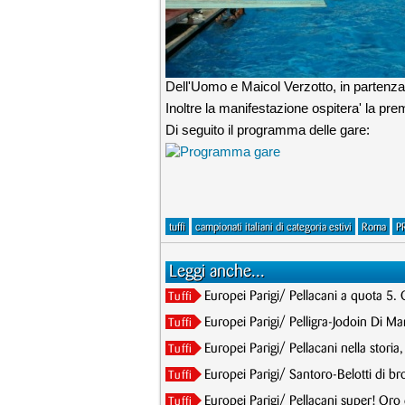
Dell'Uomo e Maicol Verzotto, in parten
Inoltre la manifestazione ospitera' la pre
Di seguito il programma delle gare:
tuffi
campionati italiani di categoria estivi
Roma
P
Leggi anche...
Europei Parigi/ Pellacani a quota 5. 
Tuffi
Europei Parigi/ Pelligra-Jodoin Di Mar
Tuffi
Europei Parigi/ Pellacani nella storia
Tuffi
Europei Parigi/ Santoro-Belotti di br
Tuffi
Europei Parigi/ Pellacani super! Oro
Tuffi