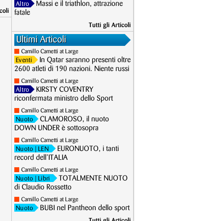
Massi e il triathlon, attrazione
Altro
coli
fatale
Tutti gli Articoli
Ultimi Articoli
Camillo Cametti at Large
In Qatar saranno presenti oltre
Eventi
2600 atleti di 190 nazioni. Niente russi
Camillo Cametti at Large
KIRSTY COVENTRY
Altro
riconfermata ministro dello Sport
Camillo Cametti at Large
CLAMOROSO, il nuoto
Nuoto
DOWN UNDER è sottosopra
Camillo Cametti at Large
EURONUOTO, i tanti
Nuoto
| LEN
record dell’ITALIA
Camillo Cametti at Large
TOTALMENTE NUOTO
Nuoto
| Libri
di Claudio Rossetto
Camillo Cametti at Large
BUBI nel Pantheon dello sport
Nuoto
Tutti gli Articoli