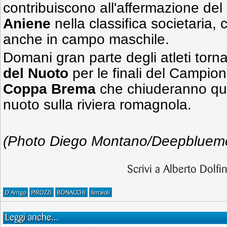
contribuiscono all'affermazione del
Aniene
nella classifica societaria,
anche in campo maschile.
Domani gran parte degli atleti torn
del Nuoto
per le finali del Campio
Coppa Brema
che chiuderanno que
nuoto sulla riviera romagnola.
(Photo Diego Montano/Deepblueme
Scrivi a Alberto Dolfi
D'Arrigo
PIROZZI
BONACCHI
ferraioli
Leggi anche...