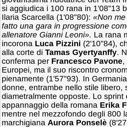
si aggiudica i 100 rana in 1'08"13 b
Ilaria Scarcella (1'08"80):
«Non me 
fatto una gara in progressione com
allenatore Gianni Leoni».
La rana m
incorona
Luca Pizzini
(2'10"84), c
alla corte di
Tamas Gyertyanffy
. 
conferma per
Francesco Pavone
,
Europei, ma il suo riscontro cronom
pienamente (1'57"93). In Germania
donne, entrambe nello stile libero,
diametralmente opposte. Lo sprint 
appannaggio della romana
Erika F
mentre nel mezzofondo degli 800 l
marchigiana
Aurora Ponselè
(8'27