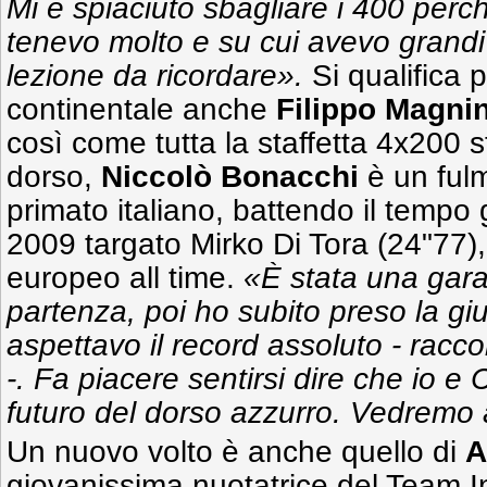
Mi è spiaciuto sbagliare i 400 perc
tenevo molto e su cui avevo grandi
lezione da ricordare».
Si qualifica 
continentale anche
Filippo Magnin
così come tutta la staffetta 4x200 st
dorso,
Niccolò Bonacchi
è un ful
primato italiano, battendo il tem
2009 targato Mirko Di Tora (24"77)
europeo all time.
«È stata una gara 
partenza, poi ho subito preso la g
aspettavo il record assoluto - raccon
-. Fa piacere sentirsi dire che io e 
futuro del dorso azzurro. Vedremo 
Un nuovo volto è anche quello di
A
giovanissima nuotatrice del Team I