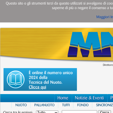
Questo sito o gli strumenti terzi da questo utilizzati si avvalgono di cook
saperne di più o negare il consenso a tut
Maggiori I
Direttore
È online il numero unico
2024 della
Tecnica del Nuoto.
Clicca qui
Home
Notizie & Eventi
P
NUOTO
PALLANUOTO
TUFFI
FONDO
SINCRONI
Cerca tra le sezioni: