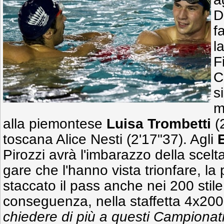
D
f
l
F
C
s
m
alla piemontese
Luisa Trombetti
(2
toscana Alice Nesti (2'17"37). Agli
Pirozzi avrà l'imbarazzo della scelta
gare che l'hanno vista trionfare, la
staccato il pass anche nei 200 stile 
conseguenza, nella staffetta 4x20
chiedere di più a questi Campionati 