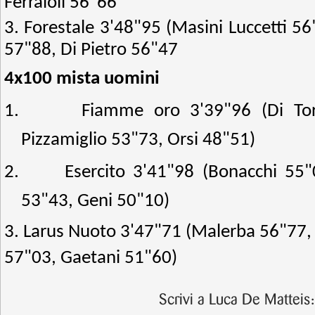
Ferraioli 56"66
3. Forestale 3'48"95 (Masini Luccetti 
57"88, Di Pietro 56"47
4x100 mista uomini
1.
Fiamme oro 3'39"96 (Di Tor
Pizzamiglio 53"73, Orsi 48"51)
2.
Esercito 3'41"98 (Bonacchi 55"
53"43, Geni 50"10)
3. Larus Nuoto 3'47"71 (Malerba 56"77, 
57"03, Gaetani 51"60)
Scrivi a Luca De Matteis