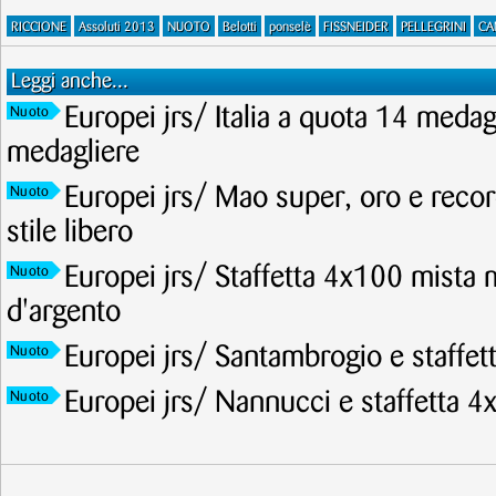
RICCIONE
Assoluti 2013
NUOTO
Belotti
ponselè
FISSNEIDER
PELLEGRINI
CA
Leggi anche...
Europei jrs/ Italia a quota 14 meda
Nuoto
medagliere
Europei jrs/ Mao super, oro e recor
Nuoto
stile libero
Europei jrs/ Staffetta 4x100 mista 
Nuoto
d'argento
Europei jrs/ Santambrogio e staffet
Nuoto
Europei jrs/ Nannucci e staffetta 4
Nuoto