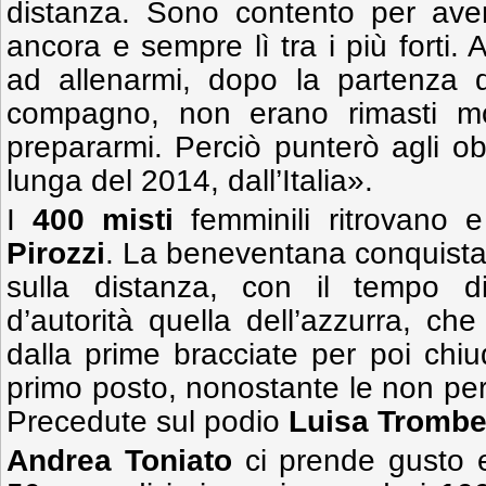
distanza. Sono contento per aver
ancora e sempre lì tra i più forti
ad allenarmi, dopo la partenza d
compagno, non erano rimasti molt
prepararmi. Perciò punterò agli obi
lunga del 2014, dall’Italia».
I
400 misti
femminili ritrovano
Pirozzi
. La beneventana conquista i
sulla distanza, con il tempo 
d’autorità quella dell’azzurra, che
dalla prime bracciate per poi chiud
primo posto, nonostante le non perf
Precedute sul podio
Luisa Trombet
Andrea Toniato
ci prende gusto e