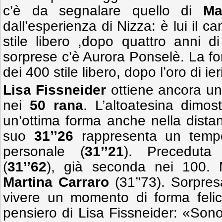
c’è da segnalare quello di
Ma
dall’esperienza di Nizza: è lui il c
stile libero ,dopo quattro anni d
sorprese c’è Aurora Ponselè. La fond
dei 400 stile libero, dopo l’oro di ier
Lisa Fissneider
ottiene ancora un
nei
50 rana
. L’altoatesina dimos
un’ottima forma anche nella distan
suo
31’’26
rappresenta un tempo
personale (
31’’21
). Precedut
(
31’’62
), già seconda nei 100. 
Martina Carraro
(31’’73). Sorpre
vivere un momento di forma felice
pensiero di Lisa Fissneider: «Sono