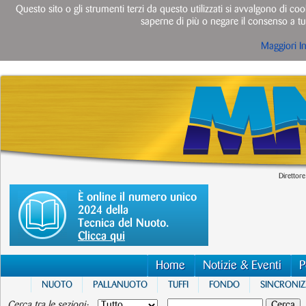
Questo sito o gli strumenti terzi da questo utilizzati si avvalgono di cook
saperne di più o negare il consenso a tut
Maggiori I
Direttore
È online il numero unico
2024 della
Tecnica del Nuoto.
Clicca qui
Home
Notizie & Eventi
P
NUOTO
PALLANUOTO
TUFFI
FONDO
SINCRONI
Cerca tra le sezioni: