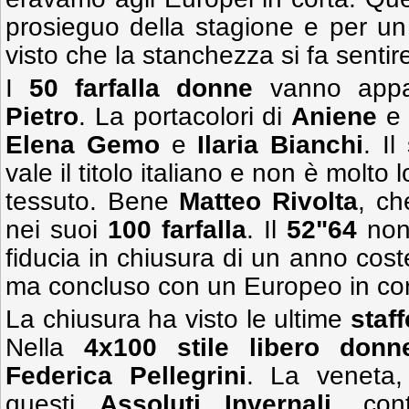
prosieguo della stagione e per un 
visto che la stanchezza si fa sentir
I
50 farfalla
donne
vanno appa
Pietro
. La portacolori di
Aniene
Elena Gemo
e
Ilaria Bianchi
. I
vale il titolo italiano e non è molto
tessuto. Bene
Matteo Rivolta
, ch
nei suoi
100 farfalla
. Il
52"64
non 
fiducia in chiusura di un anno coste
ma concluso con un Europeo in cor
La chiusura ha visto le ultime
staff
Nella
4x100 stile libero donn
Federica Pellegrini
. La veneta,
questi
Assoluti
Invernali
, cont