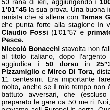
50 rana di ieri, aggiungendo i
10
1’01’’45
la sua prova. Una buona ini
ranista che si allena con
Tamas G
che punta forte alla stagione in 
Claudio Fossi
(1'01"57 e
primat
Pesce.
Niccolò Bonacchi
stavolta non fal
al titolo italiano, dopo l’argento 
aggiudica i
50 dorso
in
25’’
Pizzamiglio
e
Mirco Di Tora
, dis
11 centesimi. Era importante far
molto, anche se il mio tempo non 
battuto avversari, che (escluso
preparato le gare da 50 metri. Noi,
eravamo agli Europei in corta. Ques