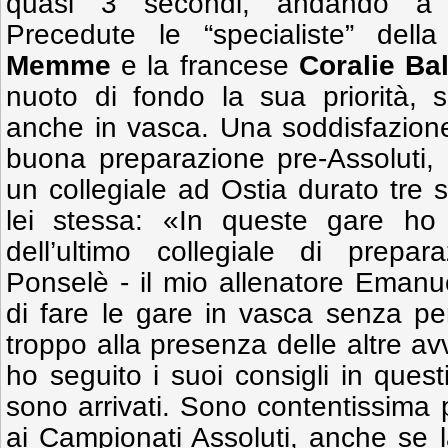
quasi 3 secondi, andando a
Precedute le “specialiste” dell
Memme
e la francese
Coralie Ba
nuoto di fondo la sua priorità, s
anche in vasca. Una soddisfazione
buona preparazione pre-Assoluti,
un collegiale ad Ostia durato tre
lei stessa: «In queste gare ho r
dell’ultimo collegiale di prepa
Ponselè - il mio allenatore Emanu
di fare le gare in vasca senza pe
troppo alla presenza delle altre av
ho seguito i suoi consigli in questi
sono arrivati. Sono contentissima p
ai Campionati Assoluti, anche se la