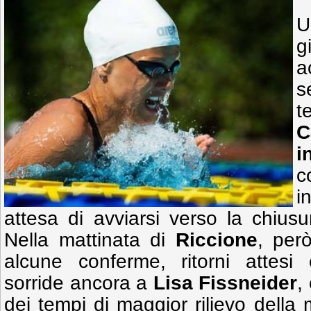
U
g
a
s
t
C
i
c
i
attesa di avviarsi verso la chius
Nella mattinata di
Riccione
, per
alcune conferme, ritorni attesi 
sorride ancora a
Lisa Fissneider
,
dei tempi di maggior rilievo della ma