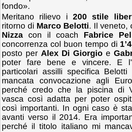
fondo».
Meritano rilievo i
200 stile libe
ritorno di
Marco Belotti
. Il veneto,
Nizza
con il coach
Fabrice Pel
concorrenza col buon tempo di
1’4
posto per
Alex Di Giorgio
e
Gabr
poter fare bene e vincere. E l
particolari assilli specifica Belot
mancata convocazione agli Euro
perché credo che la piscina di 
vasca così adatta per poter ospita
così importanti. In ogni caso è st
avanti verso il 2014. Era important
perché il titolo italiano mi manc