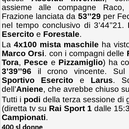
assieme alle compagne Raco, 
Frazione lanciata da
53’’29
per Fed
nel tempo conclusivo di 3’44’’21. D
Esercito
e
Forestale
.
La
4x100 mista maschile
ha vist
Marco Orsi
. con i compagni delle
Tora
,
Pesce
e
Pizzamiglio
) ha co
3’39’’96
il crono vincente. Su
Sportivo Esercito
e
Larus
. Sq
dell’
Aniene
, che avrebbe chiuso su
Tutti i
podi
della terza sessione di
(diretta tv su
Rai Sport 1
dalle 15:3
Campionati
.
400 sl donne