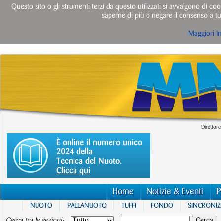
Questo sito o gli strumenti terzi da questo utilizzati si avvalgono di cook
saperne di più o negare il consenso a tut
Maggiori I
Direttore
È online il numero unico
2024 della
Tecnica del Nuoto.
Clicca qui
Home
Notizie & Eventi
P
NUOTO
PALLANUOTO
TUFFI
FONDO
SINCRONI
Cerca tra le sezioni: