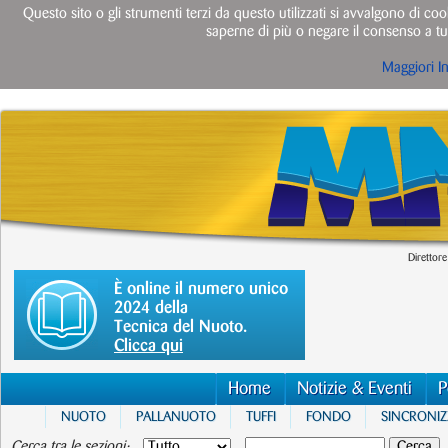
Questo sito o gli strumenti terzi da questo utilizzati si avvalgono di cook
saperne di più o negare il consenso a tut
Maggiori I
Direttore
È online il numero unico
2024 della
Tecnica del Nuoto.
Clicca qui
Home
Notizie & Eventi
P
NUOTO
PALLANUOTO
TUFFI
FONDO
SINCRONI
Cerca tra le sezioni: