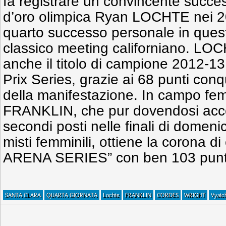
fa registrare un convincente succe
d’oro olimpica Ryan LOCHTE nei 20
quarto successo personale in quest
classico meeting californiano. LOC
anche il titolo di campione 2012-1
Prix Series, grazie ai 68 punti conq
della manifestazione. In campo fem
FRANKLIN, che pur dovendosi acco
secondi posti nelle finali di domen
misti femminili, ottiene la corona d
ARENA SERIES” con ben 103 punt
SANTA CLARA
QUARTA GIORNATA
Lochte
FRANKLIN
CORDES
WRIGHT
Vyatc