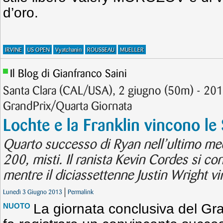
d’oro.
IRVINE
US OPEN
Vyatchanin
ROUSSEAU
MUELLER
Il Blog di Gianfranco Saini
Santa Clara (CAL/USA), 2 giugno (50m) - 2013
GrandPrix/Quarta Giornata
Lochte e la Franklin vincono le 
Quarto successo di Ryan nell’ultimo mee
200, misti. Il ranista Kevin Cordes si c
mentre il diciassettenne Justin Wright vin
Lunedì 3 Giugno 2013
Permalink
La giornata conclusiva del Gra
NUOTO