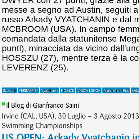
DWYER con 27 punti, grazie alla gr
messe a segno ad Austin, seguiti a 
russo Arkady VYATCHANIN e dal m
MCBROOM (USA). In campo femmini
comandata dalla statunitense M
punti), minacciata da vicino dall’u
HOSSZU (27), mentre terza è la co
LEVERENZ (25).
Scozzoli
VERRASZTO
Vyatchanin
HOSSZU
VASCA LUNGA
Arena Grand Prix
Orl
Il Blog di Gianfranco Saini
Irvine (CAL, USA), 30 Luglio – 3 Agosto 201
Swimming Championships
US OPEN: Arkady Vyatchanin in