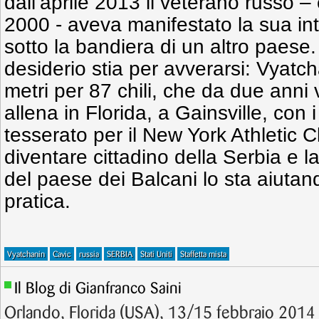
dall’aprile 2013 il veterano russo –
2000 - aveva manifestato la sua in
sotto la bandiera di un altro paese
desiderio stia per avverarsi: Vyatch
metri per 87 chili, che da due anni vi
allena in Florida, a Gainsville, con
tesserato per il New York Athletic C
diventare cittadino della Serbia e 
del paese dei Balcani lo sta aiutan
pratica.
Vyatchanin
Cavic
russia
SERBIA
Stati Uniti
Staffetta mista
Il Blog di Gianfranco Saini
Orlando, Florida (USA), 13/15 febbraio 2014