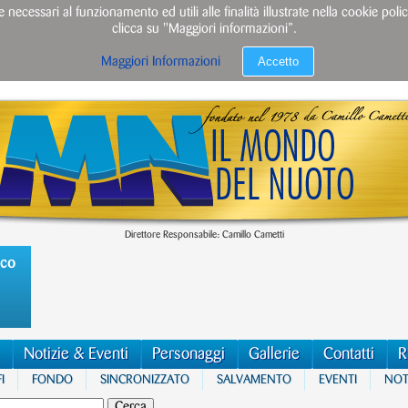
e necessari al funzionamento ed utili alle finalità illustrate nella cookie po
clicca su "Maggiori informazioni”.
Accetto
Maggiori Informazioni
Direttore Responsabile: Camillo Cametti
ico
Notizie & Eventi
Personaggi
Gallerie
Contatti
R
I
FONDO
SINCRONIZZATO
SALVAMENTO
EVENTI
NOTI