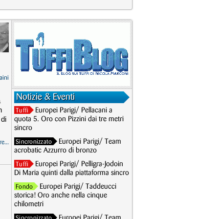
aini
Notizie & Eventi
a
n
Europei Parigi/ Pellacani a
Tuffi
 di
quota 5. Oro con Pizzini dai tre metri
sincro
Europei Parigi/ Team
Sincronizzato
e...
acrobatic Azzurro di bronzo
Europei Parigi/ Pelligra-Jodoin
Tuffi
Di Maria quinti dalla piattaforma sincro
Europei Parigi/ Taddeucci
Fondo
storica! Oro anche nella cinque
chilometri
Europei Parigi/ Team
Sincronizzato