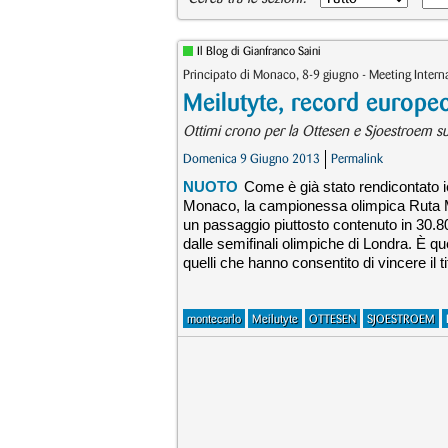
Il Blog di Gianfranco Saini
Principato di Monaco, 8-9 giugno - Meeting Inter
Meilutyte, record europe
Ottimi crono per la Ottesen e Sjoestroem sui
Domenica 9 Giugno 2013
Permalink
NUOTO
Come è già stato rendicontato ie
Monaco, la campionessa olimpica Ruta M
un passaggio piuttosto contenuto in 30.80
dalle semifinali olimpiche di Londra. È q
quelli che hanno consentito di vincere il t
montecarlo
Meilutyte
OTTESEN
SJOESTROEM