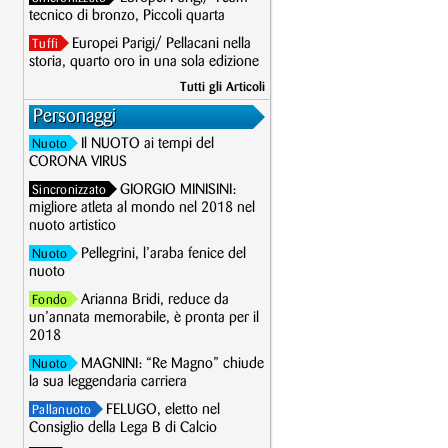
tecnico di bronzo, Piccoli quarta
Europei Parigi/ Pellacani nella
Tuffi
storia, quarto oro in una sola edizione
Tutti gli Articoli
Personaggi
Il NUOTO ai tempi del
Nuoto
CORONA VIRUS
GIORGIO MINISINI:
Sincronizzato
migliore atleta al mondo nel 2018 nel
nuoto artistico
Pellegrini, l’araba fenice del
Nuoto
nuoto
Arianna Bridi, reduce da
Fondo
un’annata memorabile, è pronta per il
2018
MAGNINI: “Re Magno” chiude
Nuoto
la sua leggendaria carriera
FELUGO, eletto nel
Pallanuoto
Consiglio della Lega B di Calcio