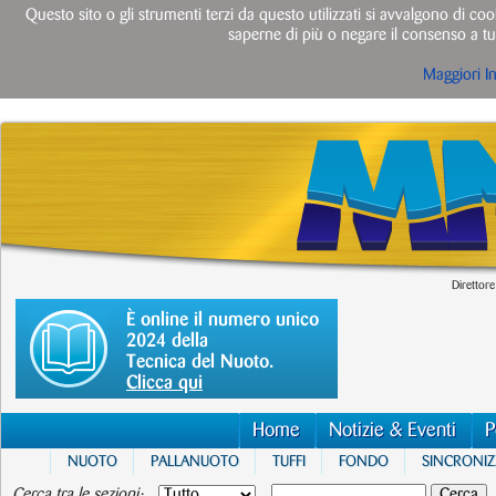
Questo sito o gli strumenti terzi da questo utilizzati si avvalgono di cook
saperne di più o negare il consenso a tut
Maggiori I
Direttore
È online il numero unico
2024 della
Tecnica del Nuoto.
Clicca qui
Home
Notizie & Eventi
P
NUOTO
PALLANUOTO
TUFFI
FONDO
SINCRONI
Cerca tra le sezioni: