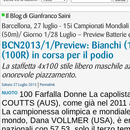
Il Blog di Gianfranco Saini
Barcellona, 27 luglio - 15i Campionati Mondia
(50m)/ Giorno 1/28 Luglio – Preview Batterie e
BCN2013/1/Preview: Bianchi (1
(100R) in corsa per il podio
La staffetta 4x100 stile libero maschile 
onorevole piazzamento.
Sabato 27 Luglio 2013
Permalink
100 Farfalla Donne La capolista
NUOTO
COUTTS (AUS), come già nel 2011 ai
La campionessa olimpica e mondiale 
mondo, Dana VOLLMER (USA), è eme
nazionali con 57.53, solo il terzo te