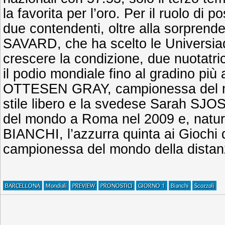
la favorita per l’oro. Per il ruolo di po
due contendenti, oltre alla sorpren
SAVARD, che ha scelto le Universiad
crescere la condizione, due nuotatri
il podio mondiale fino al gradino più
OTTESEN GRAY, campionessa del mo
stile libero e la svedese Sarah S
del mondo a Roma nel 2009 e, natura
BIANCHI, l’azzurra quinta ai Giochi 
campionessa del mondo della distanz
BARCELLONA
Mondiali
PREVIEW
PRONOSTICI
GIORNO 1
Bianchi
Scozzoli