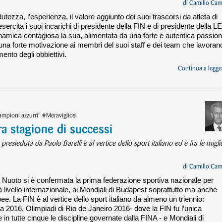
di
Camillo Cam
utezza, l’esperienza, il valore aggiunto dei suoi trascorsi da atleta di
esercita i suoi incarichi di presidente della FIN e di presidente della L
dinamica contagiosa la sua, alimentata da una forte e autentica passion
una forte motivazione ai membri del suoi staff e dei team che lavoran
ento degli obbiettivi.
Continua a legger
mpioni azzurri" #Meravigliosi
ra stagione di successi
esieduta da Paolo Barelli è al vertice dello sport italiano ed è fra le migli
di
Camillo Cam
a Nuoto si è confermata la prima federazione sportiva nazionale per
a livello internazionale, ai Mondiali di Budapest soprattutto ma anche
ee. La FIN è al vertice dello sport italiano da almeno un triennio:
 2016, Olimpiadi di Rio de Janeiro 2016- dove la FIN fu l’unica
in tutte cinque le discipline governate dalla FINA - e Mondiali di