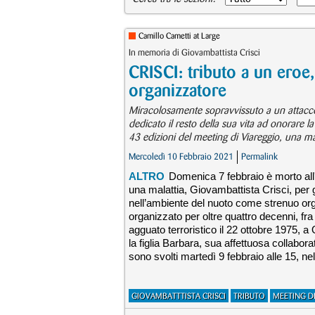
Camillo Cametti at Large
In memoria di Giovambattista Crisci
CRISCI: tributo a un ero
organizzatore
Miracolosamente sopravvissuto a un attacco 
dedicato il resto della sua vita ad onorare l
43 edizioni del meeting di Viareggio, una man
Mercoledì 10 Febbraio 2021
Permalink
ALTRO
Domenica 7 febbraio è morto all'e
una malattia, Giovambattista Crisci, per gl
nell’ambiente del nuoto come strenuo or
organizzato per oltre quattro decenni, fra 
agguato terroristico il 22 ottobre 1975, 
la figlia Barbara, sua affettuosa collaborat
sono svolti martedì 9 febbraio alle 15, ne
GIOVAMBATTTISTA CRISCI
TRIBUTO
MEETING D