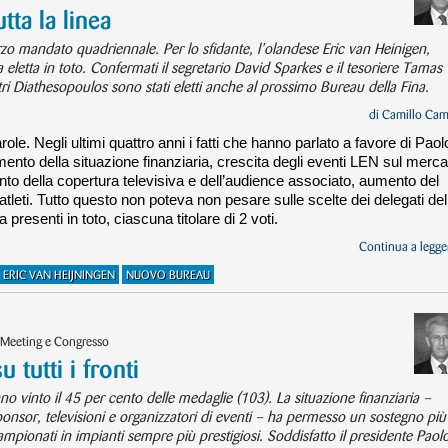
tta la linea
erzo mandato quadriennale. Per lo sfidante, l’olandese Eric van Heinigen,
a eletta in toto. Confermati il segretario David Sparkes e il tesoriere Tamas
tri Diathesopoulos sono stati eletti anche al prossimo Bureau della Fina.
di
Camillo Cam
arole. Negli ultimi quattro anni i fatti che hanno parlato a favore di Paol
mento della situazione finanziaria, crescita degli eventi LEN sul merca
nto della copertura televisiva e dell’audience associato, aumento del
 atleti. Tutto questo non poteva non pesare sulle scelte dei delegati del
 presenti in toto, ciascuna titolare di 2 voti.
Continua a legger
ERIC VAN HEIJNINGEN
NUOVO BUREAU
 Meeting e Congresso
 tutti i fronti
o vinto il 45 per cento delle medaglie (103). La situazione finanziaria –
sponsor, televisioni e organizzatori di eventi – ha permesso un sostegno più
ampionati in impianti sempre più prestigiosi. Soddisfatto il presidente Paol