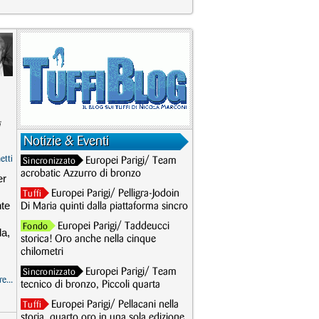
Notizie & Eventi
etti
Europei Parigi/ Team
Sincronizzato
acrobatic Azzurro di bronzo
er
Europei Parigi/ Pelligra-Jodoin
Tuffi
nte
Di Maria quinti dalla piattaforma sincro
Europei Parigi/ Taddeucci
Fondo
da,
storica! Oro anche nella cinque
chilometri
Europei Parigi/ Team
Sincronizzato
e...
tecnico di bronzo, Piccoli quarta
Europei Parigi/ Pellacani nella
Tuffi
storia, quarto oro in una sola edizione