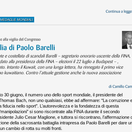
Continua a legger
MEDAGLIE MONDIALI
e alla vigilia del Congresso
lia di Paolo Barelli
 e costellata di scandali Barelli – segretario onorario uscente della FINA,
dato alla presidenza della FINA – elezioni il 22 luglio a Budapest – ,
. Intanto il Kuwait, con una lunga lettera, ha rinnegato il primo vice
no kuwaitiano. Contro l’attuale gestione anche la nuova associazione
di
Camillo Cam
o 30 giugno, il numero uno dello sport mondiale, il presidente del
Thomas Bach, non uno qualsiasi, ebbe ad affermare: “La corruzione e
 fiducia nello sport”. L’autorevolezza e la fondatezza di questa
 “manipolazioni” si sono riscontrate alla FINA durante il secondo
idente Julio Cesar Maglione, e tuttora si riscontrano, l’affermazione d
ione della sacrosanta battaglia intrapresa da Paolo Barelli per dare u
n cambio di rotta su molti fronti.