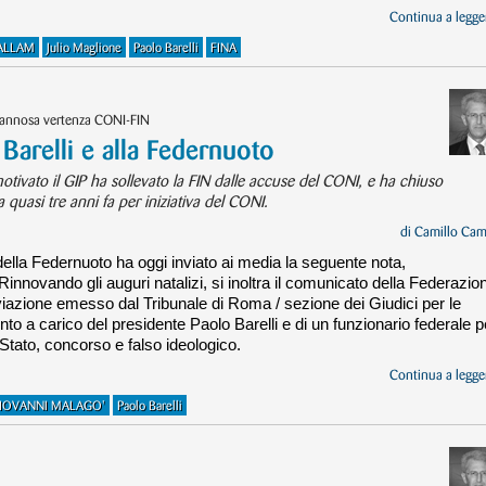
Continua a legger
ALLAM
Julio Maglione
Paolo Barelli
FINA
’annosa vertenza CONI-FIN
Barelli e alla Federnuoto
ivato il GIP ha sollevato la FIN dalle accuse del CONI, e ha chiuso
quasi tre anni fa per iniziativa del CONI.
di
Camillo Cam
della Federnuoto ha oggi inviato ai media la seguente nota,
ovando gli auguri natalizi, si inoltra il comunicato della Federazio
hiviazione emesso dal Tribunale di Roma / sezione dei Giudici per le
ento a carico del presidente Paolo Barelli e di un funzionario federale p
 Stato, concorso e falso ideologico.
Continua a legger
IOVANNI MALAGO'
Paolo Barelli