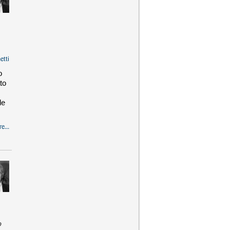
etti
o
to
le
e...
o