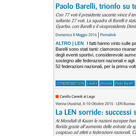
Paolo Barelli, trionfo su tu
Con 77 voti il presidente uscente vince il t
soltanto 27 voti. La squadra di Barelli è stat
Gyarfas: con Barelli e il vicepresidente Dimi
Domenica 8 Maggio 2016
Permalink
ALTRO
| LEN
I fatti hanno vinto sulle p
Barelli sono stati tanti: clamoroso risana
degli eventi sportivi, considerevole aume
sostegno alle federazioni nazionali e agli
52 federazioni nazionali, per la prima volta
CONGRESSO LEN
Londra
elezioni
Paolo Barelli
Camillo Cametti at Large
Vienna (Austria), 8-10 Ottobre 2015 - LEN Bureau
La LEN sorride: successi su
Ai Mondiali di Kazan le nazioni europee hann
florida grazie all’aumento delle entrate da 
cospicuo ad atleti e federazioni nazionali. C