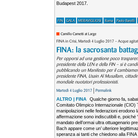
Budapest 2017.
FIN
GALA
MERAVIGLIOSI
Roma
Paolo Barelli
Camillo Cametti at Large
FINA in Crisi, Martedì 4 Luglio 2017 – Acque agitat
FINA: la sacrosanta battag
Per opporsi ad una gestione poco trasparente
presidente della LEN e della FIN – si è candi
pubblicando un Manifesto per il cambiamento
presidente FINA, Usain Al Musallam, cittadi
mondiale nuotatori professionisti.
Martedì 4 Luglio 2017
Permalink
ALTRO
| FINA
Qualche giorno fa, sabat
Comitato Olimpico Internazionale (CIO) 
manipolazioni nelle federazioni erodono la
affermazione sono indiscutibili e, poiché
mandato dell’ormai ultra ottuagenario pres
Bach appare come un’ ulteriore legittimaz
speranza ai tanti che chiedono alla FINA u