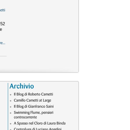
etti
 52
re
e...
Archivio
Il Blog di Roberto Cametti
Camillo Cametti at Large
Il Blog di Gianfranco Saini
Swimming Flume, pensieri
controcorrente
A Spasso nel Cloro di Laura Binda
Controfuga di Luciano Angelini