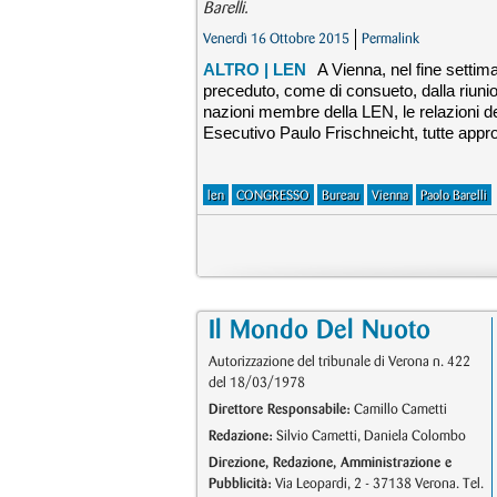
Barelli.
Venerdì 16 Ottobre 2015
Permalink
ALTRO
| LEN
A Vienna, nel fine setti
preceduto, come di consueto, dalla riunio
nazioni membre della LEN, le relazioni de
Esecutivo Paulo Frischneicht, tutte appro
len
CONGRESSO
Bureau
Vienna
Paolo Barelli
Il Mondo Del Nuoto
Autorizzazione del tribunale di Verona n. 422
del 18/03/1978
Direttore Responsabile:
Camillo Cametti
Redazione:
Silvio Cametti, Daniela Colombo
Direzione, Redazione, Amministrazione e
Pubblicità:
Via Leopardi, 2 - 37138 Verona. Tel.