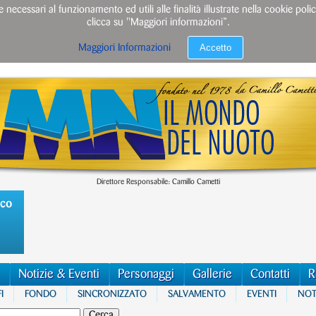
e necessari al funzionamento ed utili alle finalità illustrate nella cookie po
clicca su "Maggiori informazioni”.
Accetto
Maggiori Informazioni
Direttore Responsabile: Camillo Cametti
ico
Notizie & Eventi
Personaggi
Gallerie
Contatti
R
I
FONDO
SINCRONIZZATO
SALVAMENTO
EVENTI
NOTI