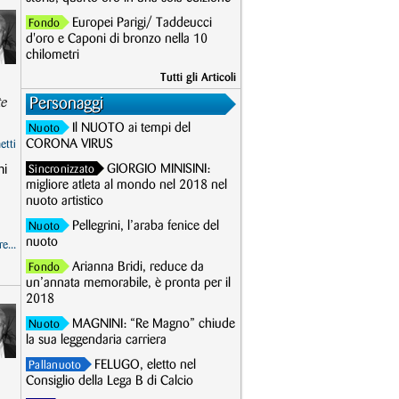
Europei Parigi/ Taddeucci
Fondo
d'oro e Caponi di bronzo nella 10
chilometri
Tutti gli Articoli
Personaggi
te
Il NUOTO ai tempi del
Nuoto
CORONA VIRUS
etti
ni
GIORGIO MINISINI:
Sincronizzato
migliore atleta al mondo nel 2018 nel
nuoto artistico
Pellegrini, l’araba fenice del
Nuoto
nuoto
e...
Arianna Bridi, reduce da
Fondo
un’annata memorabile, è pronta per il
2018
MAGNINI: “Re Magno” chiude
Nuoto
la sua leggendaria carriera
FELUGO, eletto nel
Pallanuoto
Consiglio della Lega B di Calcio