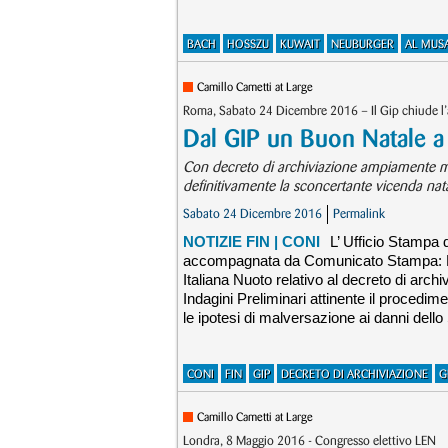
BACH
HOSSZU
KUWAIT
NEUBURGER
AL MUS
Camillo Cametti at Large
Roma, Sabato 24 Dicembre 2016 – Il Gip chiude l
Dal GIP un Buon Natale a 
Con decreto di archiviazione ampiamente mot
definitivamente la sconcertante vicenda nata 
Sabato 24 Dicembre 2016
Permalink
NOTIZIE FIN
| CONI
L’ Ufficio Stampa 
accompagnata da Comunicato Stampa: Rinn
Italiana Nuoto relativo al decreto di arc
Indagini Preliminari attinente il procedim
le ipotesi di malversazione ai danni dello
CONI
FIN
GIP
DECRETO DI ARCHIVIAZIONE
G
Camillo Cametti at Large
Londra, 8 Maggio 2016 - Congresso elettivo LEN