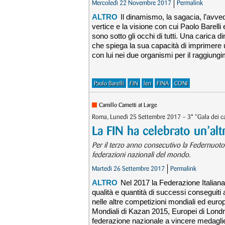
Mercoledì 22 Novembre 2017
Permalink
ALTRO
Il dinamismo, la sagacia, l’avved
vertice e la visione con cui Paolo Barelli 
sono sotto gli occhi di tutti. Una carica 
che spiega la sua capacità di imprimere 
con lui nei due organismi per il raggiungim
Paolo Barelli
FIN
len
FINA
CONI
Camillo Cametti at Large
Roma, Lunedì 25 Settembre 2017 – 3° "Gala dei ca
La FIN ha celebrato un’alt
Per il terzo anno consecutivo la Federnuoto pr
federazioni nazionali del mondo.
Martedì 26 Settembre 2017
Permalink
ALTRO
Nel 2017 la Federazione Italian
qualità e quantità di successi conseguiti 
nelle altre competizioni mondiali ed europ
Mondiali di Kazan 2015, Europei di Londra
federazione nazionale a vincere medaglie 