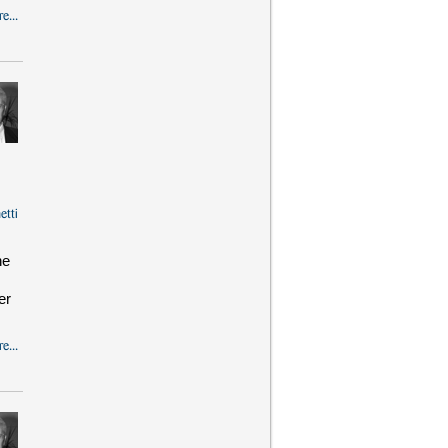
e...
etti
ne
er
e...