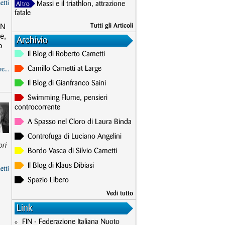
etti
Massi e il triathlon, attrazione
Altro
fatale
EN
Tutti gli Articoli
e,
Archivio
o
Il Blog di Roberto Cametti
Camillo Cametti at Large
e...
Il Blog di Gianfranco Saini
Swimming Flume, pensieri
controcorrente
A Spasso nel Cloro di Laura Binda
Controfuga di Luciano Angelini
ori
Bordo Vasca di Silvio Cametti
Il Blog di Klaus Dibiasi
etti
Spazio Libero
Vedi tutto
Link
FIN - Federazione Italiana Nuoto