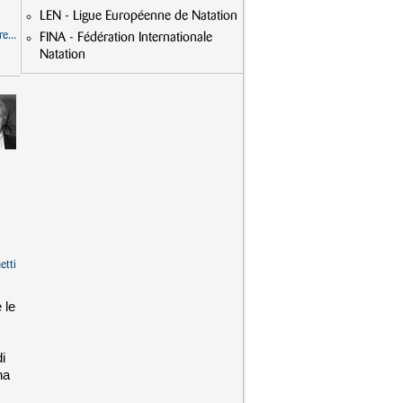
LEN - Ligue Européenne de Natation
e...
FINA - Fédération Internationale
Natation
etti
 le
i
na