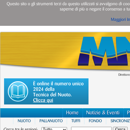
Questo sito o gli strumenti terzi da questo utilizzati si avvalgono di cook
saperne di più o negare il consenso a tut
Maggiori I
Direttore
È online il numero unico
2024 della
Tecnica del Nuoto.
Clicca qui
Home
Notizie & Eventi
P
NUOTO
PALLANUOTO
TUFFI
FONDO
SINCRONI
Cerca tra le sezioni: