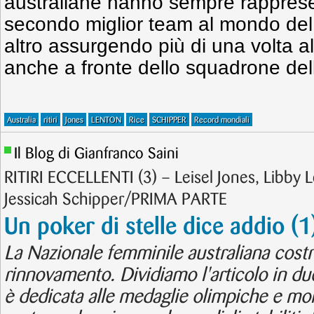
australiane hanno sempre rapprese
secondo miglior team al mondo del 
altro assurgendo più di una volta al
anche a fronte dello squadrone de
Australia
ritiri
Jones
LENTON
Rice
SCHIPPER
Record mondiali
Il Blog di Gianfranco Saini
RITIRI ECCELLENTI (3) – Leisel Jones, Libby 
Jessicah Schipper/PRIMA PARTE
Un poker di stelle dice addio (1
La Nazionale femminile australiana costr
rinnovamento. Dividiamo l'articolo in du
è dedicata alle medaglie olimpiche e mo