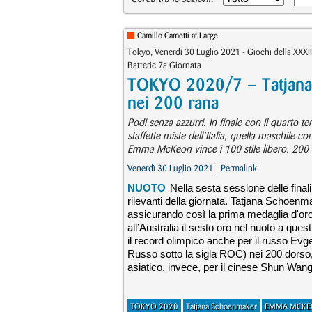
Camillo Cametti at Large
Tokyo, Venerdì 30 Luglio 2021 - Giochi della XXXII
Batterie 7a Giornata
TOKYO 2020/7 – Tatjana
nei 200 rana
Podi senza azzurri. In finale con il quarto t
staffette miste dell’Italia, quella maschile c
Emma McKeon vince i 100 stile libero. 200 
Venerdì 30 Luglio 2021
Permalink
NUOTO
Nella sesta sessione delle final
rilevanti della giornata. Tatjana Schoenma
assicurando così la prima medaglia d'or
all’Australia il sesto oro nel nuoto a ques
il record olimpico anche per il russo Ev
Russo sotto la sigla ROC) nei 200 dorso,
asiatico, invece, per il cinese Shun Wang 
TOKYO 2020
Tatjana Schoenmaker
EMMA MCKE