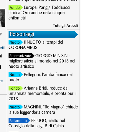
Europei Parigi/ Taddeucci
Fondo
storica! Oro anche nella cinque
chilometri
Tutti gli Articoli
Personaggi
le
Il NUOTO ai tempi del
Nuoto
CORONA VIRUS
etti
si
GIORGIO MINISINI:
Sincronizzato
migliore atleta al mondo nel 2018 nel
i
nuoto artistico
Pellegrini, l’araba fenice del
Nuoto
nuoto
e...
Arianna Bridi, reduce da
Fondo
un’annata memorabile, è pronta per il
2018
MAGNINI: “Re Magno” chiude
Nuoto
la sua leggendaria carriera
FELUGO, eletto nel
Pallanuoto
Consiglio della Lega B di Calcio