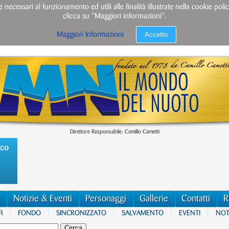
e necessari al funzionamento ed utili alle finalità illustrate nella cookie po
clicca su "Maggiori informazioni”.
Accetto
Maggiori Informazioni
Direttore Responsabile: Camillo Cametti
ico
Notizie & Eventi
Personaggi
Gallerie
Contatti
R
I
FONDO
SINCRONIZZATO
SALVAMENTO
EVENTI
NOTI