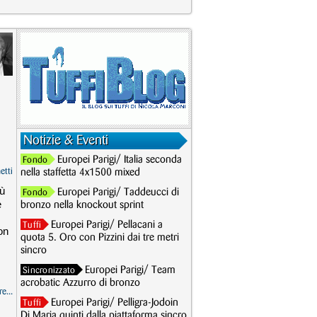
Notizie & Eventi
Europei Parigi/ Italia seconda
Fondo
etti
nella staffetta 4x1500 mixed
iù
Europei Parigi/ Taddeucci di
Fondo
e
bronzo nella knockout sprint
Europei Parigi/ Pellacani a
Tuffi
on
quota 5. Oro con Pizzini dai tre metri
sincro
Europei Parigi/ Team
Sincronizzato
acrobatic Azzurro di bronzo
e...
Europei Parigi/ Pelligra-Jodoin
Tuffi
Di Maria quinti dalla piattaforma sincro