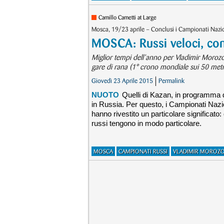
Camillo Cametti at Large
Mosca, 19/23 aprile ­– Conclusi i Campionati Nazi
MOSCA: Russi veloci, con
Miglior tempi dell’anno per Vladimir Morozov 
gare di rana (1° crono mondiale sui 50 metri
Giovedì 23 Aprile 2015
Permalink
NUOTO
Quelli di Kazan, in programma d
in Russia. Per questo, i Campionati Nazion
hanno rivestito un particolare significato:
russi tengono in modo particolare.
MOSCA
CAMPIONATI RUSSI
VLADIMIR MOROZ