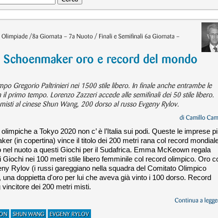
 Olimpiade /8a Giornata – 7a Nuoto / Finali e Semifinali 6a Giornata –
 Schoenmaker oro e record del mondo
empo Gregorio Paltrinieri nei 1500 stile libero. In finale anche entrambe le
on il primo tempo. Lorenzo Zazzeri accede alle semifinali dei 50 stile libero.
misti al cinese Shun Wang, 200 dorso al russo Evgeny Rylov.
di
Camillo Cam
i olimpiche a Tokyo 2020 non c’ è l’Italia sui podi. Queste le imprese p
ker (in copertina) vince il titolo dei 200 metri rana col record mondial
o nel nuoto a questi Giochi per il Sudafrica. Emma McKeown regala
ti Giochi nei 100 metri stile libero femminile col record olimpico. Oro c
geny Rylov (i russi gareggiano nella squadra del Comitato Olimpico
 una doppietta d'oro per lui che aveva già vinto i 100 dorso. Record
vincitore dei 200 metri misti.
Continua a legger
ON
SHUN WANG
EVGENY RYLOV