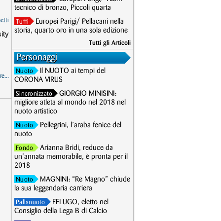
tecnico di bronzo, Piccoli quarta
etti
Europei Parigi/ Pellacani nella
Tuffi
storia, quarto oro in una sola edizione
ity
Tutti gli Articoli
Personaggi
Il NUOTO ai tempi del
Nuoto
e...
CORONA VIRUS
GIORGIO MINISINI:
Sincronizzato
migliore atleta al mondo nel 2018 nel
nuoto artistico
Pellegrini, l’araba fenice del
Nuoto
nuoto
Arianna Bridi, reduce da
Fondo
un’annata memorabile, è pronta per il
2018
MAGNINI: “Re Magno” chiude
Nuoto
la sua leggendaria carriera
FELUGO, eletto nel
Pallanuoto
Consiglio della Lega B di Calcio