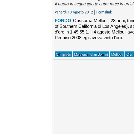
Il nuoto in acque aperte entra forse in un’a
Venerdì 10 Agosto 2012
Permalink
FONDO
Oussama Mellouli, 28 anni, tunis
of Southern California di Los Angeles), 
d’oro in 1:49.55.1. Il 4 agosto Mellouli av
Pechino 2008 egli aveva vinto l’oro.
Olimpiade
Maratona 10km Uomini
Mellouli
Cleri