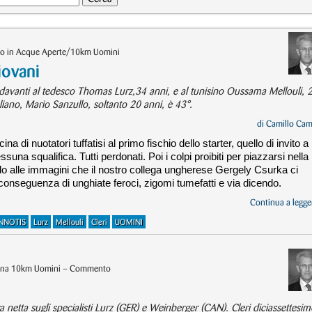
oto in Acque Aperte/10km Uomini
iovani
 davanti al tedesco Thomas Lurz,34 anni, e al tunisino Oussama Mellouli, 
taliano, Mario Sanzullo, soltanto 20 anni, è 43°.
di
Camillo Cam
 di nuotatori tuffatisi al primo fischio dello starter, quello di invito a
suna squalifica. Tutti perdonati. Poi i colpi proibiti per piazzarsi nella
ndo alle immagini che il nostro collega ungherese Gergely Csurka ci
conseguenza di unghiate feroci, zigomi tumefatti e via dicendo.
Continua a legger
NNOTIS
Lurz
Mellouli
Cleri
UOMINI
tona 10km Uomini – Commento
a netta sugli specialisti Lurz (GER) e Weinberger (CAN). Cleri diciassettesim