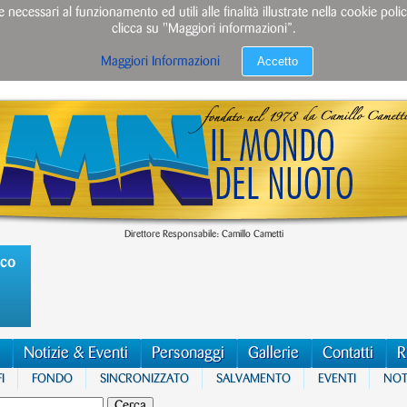
e necessari al funzionamento ed utili alle finalità illustrate nella cookie po
clicca su "Maggiori informazioni”.
Accetto
Maggiori Informazioni
Direttore Responsabile: Camillo Cametti
ico
Notizie & Eventi
Personaggi
Gallerie
Contatti
R
I
FONDO
SINCRONIZZATO
SALVAMENTO
EVENTI
NOTI