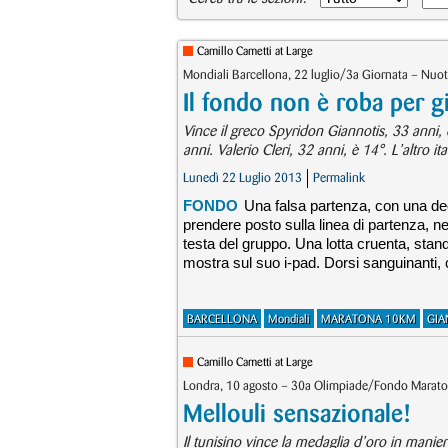
Camillo Cametti at Large
Mondiali Barcellona, 22 luglio/3a Giornata – Nu
Il fondo non è roba per g
Vince il greco Spyridon Giannotis, 33 anni,
anni. Valerio Cleri, 32 anni, è 14°. L’altro i
Lunedì 22 Luglio 2013
Permalink
FONDO
Una falsa partenza, con una decina
prendere posto sulla linea di partenza, nes
testa del gruppo. Una lotta cruenta, sta
mostra sul suo i-pad. Dorsi sanguinanti, 
BARCELLONA
Mondiali
MARATONA 10KM
GIA
Camillo Cametti at Large
Londra, 10 agosto – 30a Olimpiade/Fondo Mara
Mellouli sensazionale!
Il tunisino vince la medaglia d’oro in manier