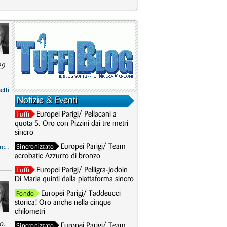
29
etti
Notizie & Eventi
Europei Parigi/ Pellacani a
Tuffi
quota 5. Oro con Pizzini dai tre metri
sincro
Europei Parigi/ Team
Sincronizzato
e...
acrobatic Azzurro di bronzo
Europei Parigi/ Pelligra-Jodoin
Tuffi
Di Maria quinti dalla piattaforma sincro
Europei Parigi/ Taddeucci
Fondo
storica! Oro anche nella cinque
chilometri
o.
Europei Parigi/ Team
Sincronizzato