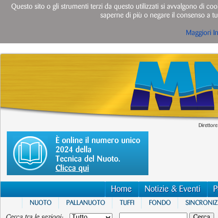
Questo sito o gli strumenti terzi da questo utilizzati si avvalgono di cook
saperne di più o negare il consenso a tut
Maggiori I
Direttore
È online il numero unico
2024 della
Tecnica del Nuoto.
Clicca qui
Home
Notizie & Eventi
P
NUOTO
PALLANUOTO
TUFFI
FONDO
SINCRONI
Cerca tra le sezioni: