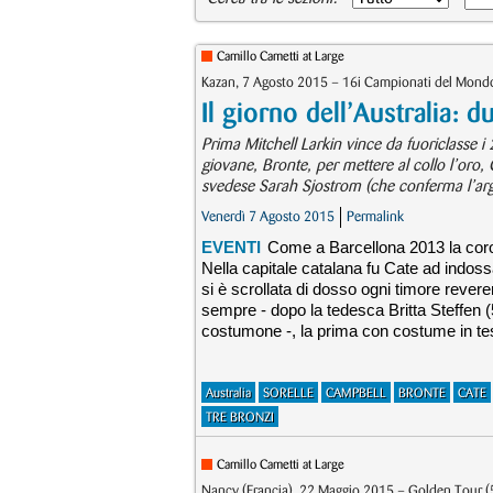
Camillo Cametti at Large
Kazan, 7 Agosto 2015 – 16i Campionati del Mondo 
Il giorno dell’Australia: 
Prima Mitchell Larkin vince da fuoriclasse i
giovane, Bronte, per mettere al collo l’oro, C
svedese Sarah Sjostrom (che conferma l’arg
Venerdì 7 Agosto 2015
Permalink
EVENTI
Come a Barcellona 2013 la coron
Nella capitale catalana fu Cate ad indoss
si è scrollata di dosso ogni timore rever
sempre - dopo la tedesca Britta Steffen 
costumone -, la prima con costume in te
Australia
SORELLE
CAMPBELL
BRONTE
CATE
TRE BRONZI
Camillo Cametti at Large
Nancy (Francia), 22 Maggio 2015 – Golden Tour 