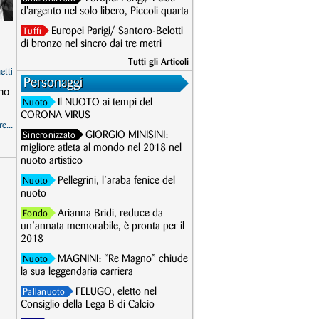
d'argento nel solo libero, Piccoli quarta
Europei Parigi/ Santoro-Belotti
Tuffi
di bronzo nel sincro dai tre metri
Tutti gli Articoli
etti
Personaggi
no
Il NUOTO ai tempi del
Nuoto
CORONA VIRUS
e...
GIORGIO MINISINI:
Sincronizzato
migliore atleta al mondo nel 2018 nel
nuoto artistico
Pellegrini, l’araba fenice del
Nuoto
nuoto
Arianna Bridi, reduce da
Fondo
un’annata memorabile, è pronta per il
2018
MAGNINI: “Re Magno” chiude
Nuoto
la sua leggendaria carriera
FELUGO, eletto nel
Pallanuoto
Consiglio della Lega B di Calcio