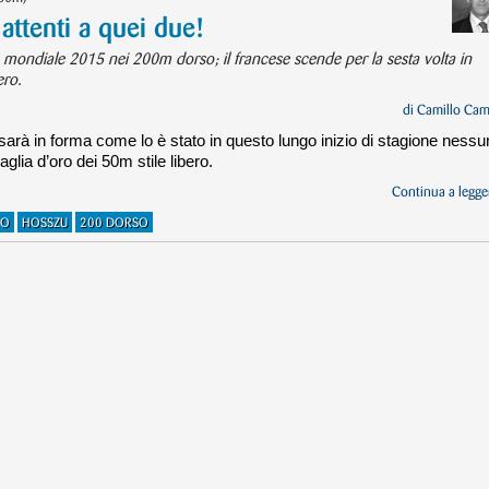
enti a quei due!
 mondiale 2015 nei 200m dorso; il francese scende per la sesta volta in
ero.
di
Camillo Cam
rà in forma come lo è stato in questo lungo inizio di stagione nessu
aglia d’oro dei 50m stile libero.
Continua a legger
RO
HOSSZU
200 DORSO