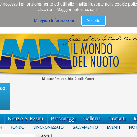
e necessari al funzionamento ed utili alle finalità illustrate nella cookie po
clicca su "Maggiori informazioni”.
Accetto
Maggiori Informazioni
Direttore Responsabile: Camillo Cametti
ico
Notizie & Eventi
Personaggi
Gallerie
Contatti
R
I
FONDO
SINCRONIZZATO
SALVAMENTO
EVENTI
NOTI