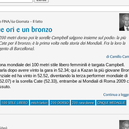
FINA/6a Giornata – Il fatto
due ori e un bronzo
 200 metri dorso poi le sorelle Campbell salgono insieme sul podio: la più
ate per il bronzo; è la prima volta nella storia dei Mondiali. Fra la loro la
ento di Barcellona).
di
Camillo Cam
a mondiale dei 100 metri stile libero femminili è targata Campbell.
arla dopo avere vinto la gara in 52.34; qui a Kazan la più giovane Bro
enziale ed ha vinto in 52.52, diventando la terza performer mondiale di
(52.07) e la sorella Cate (52.33), entrambe ai Mondiali di Roma 2009 
ssuto.
Continua a legger
100 STILE LIBERO
mitch larkin
200 DORSO
200 rana donne
CINQUE MEDAGLIE
(50m)