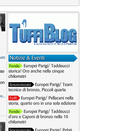
Notizie & Eventi
etti
Europei Parigi/ Taddeucci
Fondo
nte
storica! Oro anche nella cinque
chilometri
con
Europei Parigi/ Team
Sincronizzato
tecnico di bronzo, Piccoli quarta
e...
Europei Parigi/ Pellacani nella
Tuffi
storia, quarto oro in una sola edizione
Europei Parigi/ Taddeucci
Fondo
d'oro e Caponi di bronzo nella 10
chilometri
Europei Parigi/ Pelati
Sincronizzato