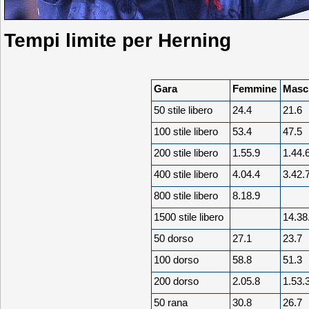
Tempi limite per Herning
Gara
Femmine
Masc
50 stile libero
24.4
21.6
100 stile libero
53.4
47.5
200 stile libero
1.55.9
1.44.
400 stile libero
4.04.4
3.42.
800 stile libero
8.18.9
1500 stile libero
14.38
50 dorso
27.1
23.7
100 dorso
58.8
51.3
200 dorso
2.05.8
1.53.
50 rana
30.8
26.7