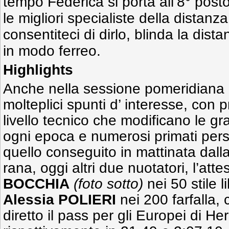
tempo Federica si porta all’8° post
le migliori specialiste della distanz
consentiteci di dirlo, blinda la dista
in modo ferreo.
Highlights
Anche nella sessione pomeridiana il
molteplici spunti d’ interesse, con p
livello tecnico che modificano le gra
ogni epoca e numerosi primati perso
quello conseguito in mattinata da
rana, oggi altri due nuotatori, l’att
BOCCHIA
(foto sotto)
nei 50 stile 
Alessia POLIERI
nei 200 farfalla
diretto il pass per gli Europei di H