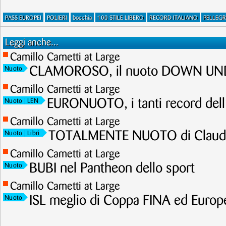
PASS EUROPEI
POLIERI
bocchia
100 STILE LIBERO
RECORD ITALIANO
PELLEGR
Leggi anche...
Camillo Cametti at Large
CLAMOROSO, il nuoto DOWN UNDE
Nuoto
Camillo Cametti at Large
EURONUOTO, i tanti record dell
Nuoto
| LEN
Camillo Cametti at Large
TOTALMENTE NUOTO di Claudi
Nuoto
| Libri
Camillo Cametti at Large
BUBI nel Pantheon dello sport
Nuoto
Camillo Cametti at Large
ISL meglio di Coppa FINA ed Europ
Nuoto