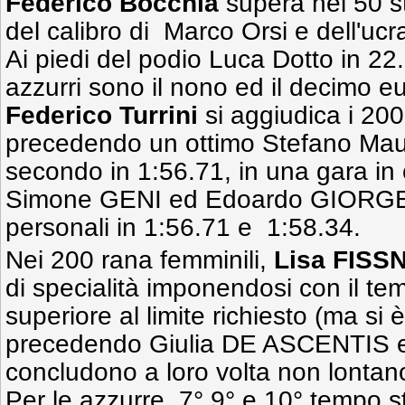
Federico Bocchia
supera nei 50 st
del calibro di Marco Orsi e dell'uc
Ai piedi del podio Luca Dotto in 22
azzurri sono il nono ed il decimo e
Federico Turrini
si aggiudica i 200
precedendo un ottimo Stefano Ma
secondo in 1:56.71, in una gara in cu
Simone GENI ed Edoardo GIORGET
personali in 1:56.71 e 1:58.34.
Nei 200 rana femminili,
Lisa FISS
di specialità imponendosi con il te
superiore al limite richiesto (ma si è
precedendo Giulia DE ASCENTIS e
concludono a loro volta non lontano 
Per le azzurre, 7°,9° e 10° tempo st