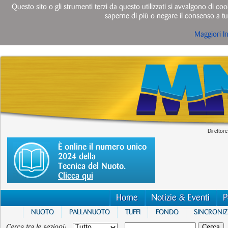
Questo sito o gli strumenti terzi da questo utilizzati si avvalgono di cook
saperne di più o negare il consenso a tut
Maggiori I
Direttore
È online il numero unico
2024 della
Tecnica del Nuoto.
Clicca qui
Home
Notizie & Eventi
P
NUOTO
PALLANUOTO
TUFFI
FONDO
SINCRONI
Cerca tra le sezioni: