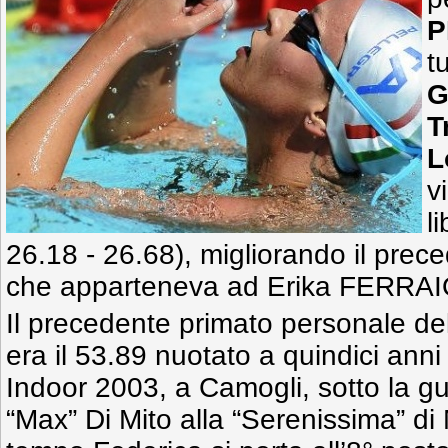
P
t
G
T
L
v
l
26.18 - 26.68), migliorando il prec
che apparteneva ad Erika FERRAIO
Il precedente primato personale del
era il 53.89 nuotato a quindici anni
Indoor 2003, a Camogli, sotto la g
“Max” Di Mito alla “Serenissima” d