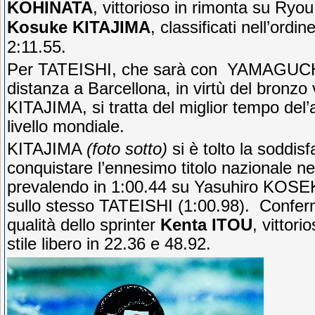
KOHINATA
, vittorioso in rimonta su Ry
Kosuke KITAJIMA
, classificati nell’ordi
2:11.55.
Per TATEISHI, che sarà con YAMAGUCHI 
distanza a Barcellona, in virtù del bronzo
KITAJIMA, si tratta del miglior tempo del’a
livello mondiale.
KITAJIMA
(foto sotto)
si è tolto la soddisf
conquistare l’ennesimo titolo nazionale ne
prevalendo in 1:00.44 su Yasuhiro KOSEK
sullo stesso TATEISHI (1:00.98). Conferma
qualità dello sprinter
Kenta ITOU
, vittori
stile libero in 22.36 e 48.92.