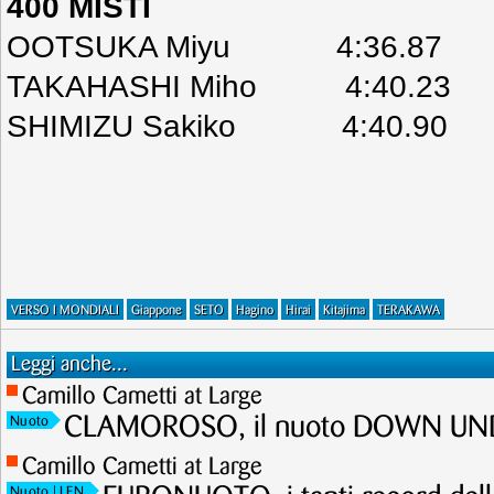
400 MISTI
OOTSUKA Miyu 4:36.87
TAKAHASHI Miho 4:40.23
SHIMIZU Sakiko 4:40.90
VERSO I MONDIALI
Giappone
SETO
Hagino
Hirai
Kitajima
TERAKAWA
Leggi anche...
Camillo Cametti at Large
CLAMOROSO, il nuoto DOWN UNDE
Nuoto
Camillo Cametti at Large
Nuoto
| LEN