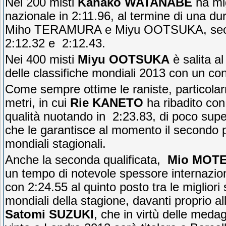
Nei 200 misti
Kanako WATANABE
ha mig
nazionale in 2:11.96, al termine di una du
Miho TERAMURA e Miyu OOTSUKA, seco
2:12.32 e 2:12.43.
Nei 400 misti
Miyu OOTSUKA
è salita al
delle classifiche mondiali 2013 con un co
Come sempre ottime le raniste, particola
metri, in cui
Rie KANETO
ha ribadito con
qualità nuotando in 2:23.83, di poco supe
che le garantisce al momento il secondo po
mondiali stagionali.
Anche la seconda qualificata,
Mio MOTE
un tempo di notevole spessore internazio
con 2:24.55 al quinto posto tra le migliori s
mondiali della stagione, davanti proprio a
Satomi SUZUKI
, che in virtù delle medag