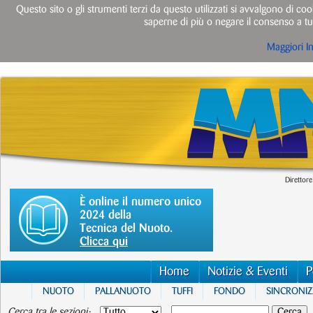
Questo sito o gli strumenti terzi da questo utilizzati si avvalgono di cook
saperne di più o negare il consenso a tut
Maggiori I
Direttore
È online il numero unico
2024 della
Tecnica del Nuoto.
Clicca qui
Home
Notizie & Eventi
P
NUOTO
PALLANUOTO
TUFFI
FONDO
SINCRONI
Cerca tra le sezioni: