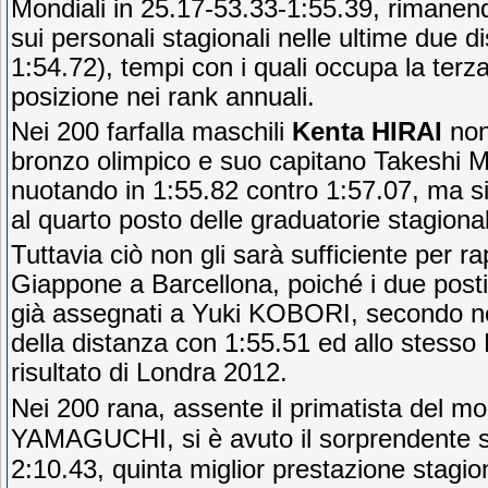
Mondiali in 25.17-53.33-1:55.39, rimanend
sui personali stagionali nelle ultime due d
1:54.72), tempi con i quali occupa la terz
posizione nei rank annuali.
Nei 200 farfalla maschili
Kenta HIRAI
non 
bronzo olimpico e suo capitano Takesh
nuotando in 1:55.82 contro 1:57.07, ma s
al quarto posto delle graduatorie stagional
Tuttavia ciò non gli sarà sufficiente per ra
Giappone a Barcellona, poiché i due posti
già assegnati a Yuki KOBORI, secondo ne
della distanza con 1:55.51 ed allo stess
risultato di Londra 2012.
Nei 200 rana, assente il primatista del m
YAMAGUCHI, si è avuto il sorprendente 
2:10.43, quinta miglior prestazione stagio