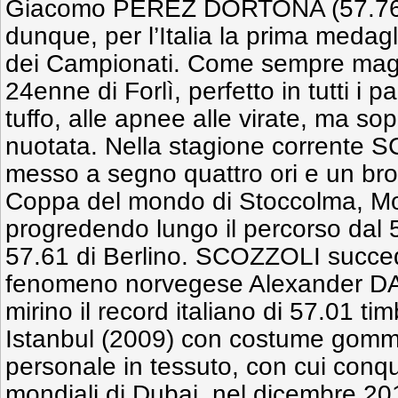
Giacomo PEREZ DORTONA (57.76 –
dunque, per l’Italia la prima medag
dei Campionati. Come sempre magis
24enne di Forlì, perfetto in tutti i par
tuffo, alle apnee alle virate, ma sop
nuotata. Nella stagione corrente 
messo a segno quattro ori e un bron
Coppa del mondo di Stoccolma, Mo
progredendo lungo il percorso dal 
57.61 di Berlino. SCOZZOLI succe
fenomeno norvegese Alexander D
mirino il record italiano di 57.01 ti
Istanbul (2009) con costume gomma
personale in tessuto, con cui conqui
mondiali di Dubai, nel dicembre 20