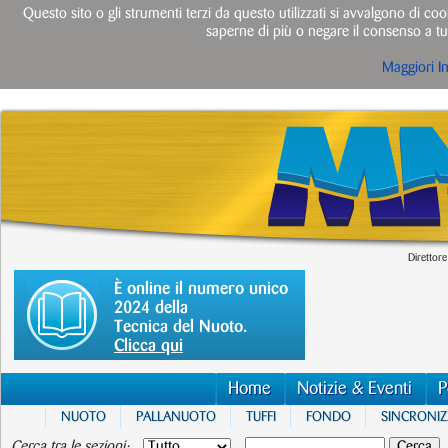
Questo sito o gli strumenti terzi da questo utilizzati si avvalgono di cook
saperne di più o negare il consenso a tut
Maggiori I
Direttore
È online il numero unico
2024 della
Tecnica del Nuoto.
Clicca qui
Home
Notizie & Eventi
P
NUOTO
PALLANUOTO
TUFFI
FONDO
SINCRONI
Cerca tra le sezioni: