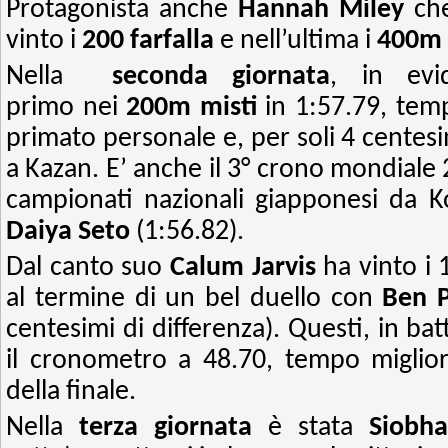
Protagonista anche
Hannah Miley
ch
vinto i
200 farfalla
e nell’ultima i
400m 
Nella
seconda giornata
, in ev
primo nei
200m misti
in 1:57.79, tem
primato personale e, per soli 4 centesi
a Kazan. E’ anche il 3° crono mondiale 2
campionati nazionali giapponesi da K
Daiya Seto
(1:56.82).
Dal canto suo
Calum Jarvis
ha vinto i 
al termine di un bel duello con
Ben 
centesimi di differenza). Questi, in ba
il cronometro a 48.70, tempo miglior
della finale.
Nella
terza giornata
è stata
Siobh