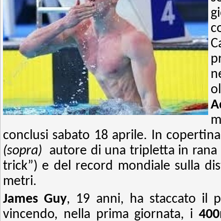
g
c
C
p
n
o
A
m
conclusi sabato 18 aprile.
In copertin
(sopra)
autore di una tripletta in rana 
trick”) e del record mondiale sulla di
metri.
James Guy
, 19 anni, ha staccato il 
vincendo, nella prima giornata, i
400