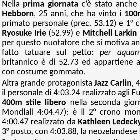
Nella
prima giornata
c’è stato anche 
Hebborn
, 25 anni, che ha vinto i
100
primato personale (prec. 53.12) e 1° 
Ryosuke Irie
(52.99) e
Mitchell Larkin
per questo nuotatore che si motiva anc
fatto tatuare sul petto:
per aquam
britannico è di 52.73 ed appartiene 
con costume gommato.
Altra grande protagonista
Jazz Carlin
, 
il personale di 4:03.24 realizzato agli E
400m stile libero
nella seconda gior
Mondiali 4:04.47): è il 2° crono mon
4:00.47 realizzato da
Kathleen Ledeck
3° posto, con 4:03.88, la neozelandese