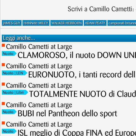
Scrivi a Camillo Cametti:
JAMES GUY
HANNAH MILEY
WALKER-HEBBORN
ADAM PEATY
campionati britann
Leggi anche...
Camillo Cametti at Large
CLAMOROSO, il nuoto DOWN UNDE
Nuoto
Camillo Cametti at Large
EURONUOTO, i tanti record dell
Nuoto
| LEN
Camillo Cametti at Large
TOTALMENTE NUOTO di Claudi
Nuoto
| Libri
Camillo Cametti at Large
BUBI nel Pantheon dello sport
Nuoto
Camillo Cametti at Large
ISL meglio di Coppa FINA ed Europ
Nuoto