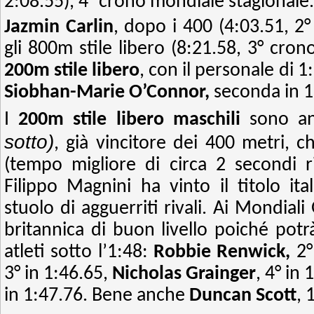
2:08.55), 4° crono mondiale stagionale.
Jazmin Carlin
, dopo i 400 (4:03.51, 
gli 800m stile libero (8:21.58, 3° cro
200m stile libero
, con il personale di 
Siobhan-Marie O’Connor,
seconda in 1
I
200m stile libero maschili
sono a
sotto)
, già vincitore dei 400 metri, c
(tempo migliore di circa 2 secondi r
Filippo Magnini ha vinto il titolo it
stuolo di agguerriti rivali. Ai Mondial
britannica di buon livello poiché potr
atleti sotto l’1:48:
Robbie Renwick,
2°
3° in 1:46.65,
Nicholas Grainger
, 4° in
in 1:47.76. Bene anche
Duncan Scott
, 