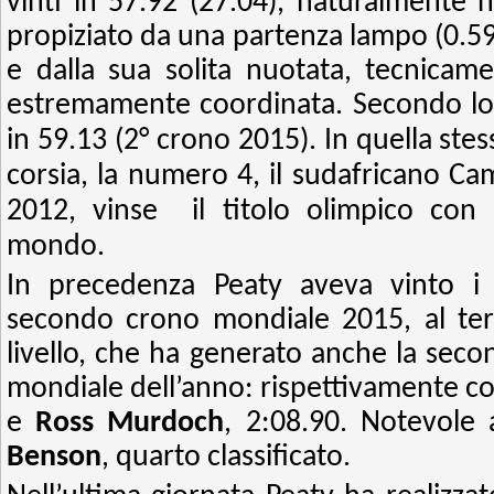
vinti in 57.92 (27.04), naturalmente
propiziato da una partenza lampo (0.59
e dalla sua solita nuotata, tecnicam
estremamente coordinata. Secondo l
in 59.13 (2° crono 2015).
In quella stes
corsia, la numero 4, il sudafricano C
2012, vinse il titolo olimpico con 
mondo.
In precedenza Peaty aveva vinto 
secondo crono mondiale 2015, al ter
livello, che ha generato anche la seco
mondiale dell’anno: rispettivamente c
e
Ross Murdoch
, 2:08.90. Notevole 
Benson
, quarto classificato.