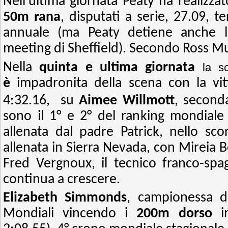
Nell’ultima giornata Peaty ha realizza
50m rana
, disputati a serie, 27.09, 
annuale (ma Peaty detiene anche l
meeting di Sheffield). Secondo Ross M
Nella
quinta e ultima giornata
la s
è
impadronita della scena con la vit
4:32.16,
su
Aimee Willmott
, second
sono il 1° e 2° del ranking mondiale 
allenata dal padre Patrick, nello sco
allenata in Sierra Nevada, con Mireia B
Fred Vergnoux, il tecnico franco-spa
continua a crescere.
Elizabeth Simmonds
, campionessa d
Mondiali vincendo i
200m dorso
in