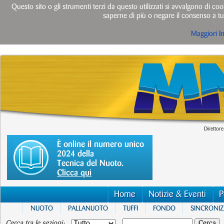
Questo sito o gli strumenti terzi da questo utilizzati si avvalgono di cook
saperne di più o negare il consenso a tut
Maggiori I
Direttore
È online il numero unico
2024 della
Tecnica del Nuoto.
Clicca qui
Home
Notizie & Eventi
P
NUOTO
PALLANUOTO
TUFFI
FONDO
SINCRONI
Cerca tra le sezioni: