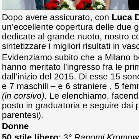
Dopo avere assicurato, con
Luca D
un’eccellente copertura delle due 
dedicate al grande nuoto, nostro c
sintetizzare i migliori risultati in vas
Evidenziamo subito che a Milano b
hanno meritato l’ingresso fra le p
dall’inizio del 2015. Di esse 15 sono
e 7 maschili – e 6 straniere , 5 fem
(in corsivo)
. Le elenchiamo, facend
posto in graduatoria e seguire dai 
parentesi).
Donne
50 stile libero
: 3
° Ranomi Kromowi