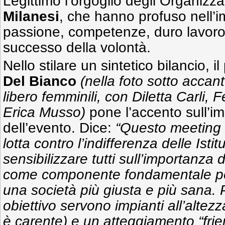
Legittimo l’orgoglio degli Organizza
Milanesi
, che hanno profuso nell’i
passione, competenze, duro lavoro 
successo della volontà.
Nello stilare un sintetico bilancio, i
Del Bianco
(nella foto sotto accant
libero femminili, con Diletta Carli, 
Erica Musso)
pone l’accento sull’im
dell’evento. Dice:
“Questo meeting è
lotta contro l’indifferenza delle Istit
sensibilizzare tutti sull’importanza 
come componente fondamentale per
una società più giusta e più sana. 
obiettivo servono impianti all’altez
è carente) e un atteggiamento “frie