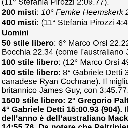
(11° Stefania Pirozzi 2:09.77).
200 misti
:
10° Femke Heemskerk 2
400 misti
: (11° Stefania Pirozzi 4:
Uomini
50 stile libero
: 6° Marco Orsi 22.2
Bocchia 22.34 (come l’australian
100 stile libero
: (12° Marco Orsi 4
400 stile libero
: 8° Gabriele Detti 
canadese Ryan Cochrane). Il miglio
britannico James Guy, con 3:45.77
1500 stile libero: 2° Gregorio Palt
4° Gabriele Detti 15:00.93 (904). 
dell’anno è dell’australiano Mac
14:55.76. Da notare che Paltrinier