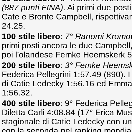
(887 punti FINA)
. Ai primi due posti
Cate e Bronte Campbell, rispettiv
24.25.
100 stile libero
:
7° Ranomi Kromow
primi posti ancora le due Campbell
poi l’olandese Femke Heemskerk 5
200 stile libero
:
3° Femke Heemske
Federica Pellegrini 1:57.49 (890). I
di Catie Ledecky 1:56.16 ed Emm
1:56.32.
400 stile libero
: 9° Federica Pelleg
Diletta Carli 4:08.84 (17° Erica Mus
stagionale di Catie Ledecky con un
con la seconda nel ranking mondiale