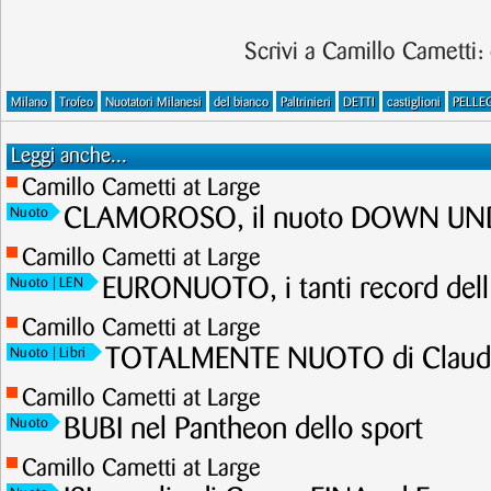
Scrivi a Camillo Cametti:
Milano
Trofeo
Nuotatori Milanesi
del bianco
Paltrinieri
DETTI
castiglioni
PELLE
Leggi anche...
Camillo Cametti at Large
CLAMOROSO, il nuoto DOWN UNDE
Nuoto
Camillo Cametti at Large
EURONUOTO, i tanti record dell
Nuoto
| LEN
Camillo Cametti at Large
TOTALMENTE NUOTO di Claudi
Nuoto
| Libri
Camillo Cametti at Large
BUBI nel Pantheon dello sport
Nuoto
Camillo Cametti at Large