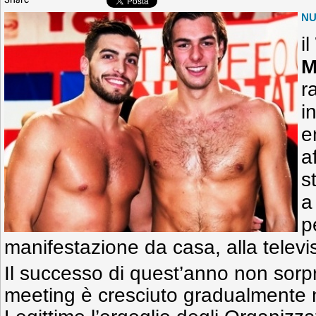
Share
N
il
M
r
i
e
a
s
a
p
manifestazione da casa, alla televi
Il successo di quest’anno non sorp
meeting è cresciuto gradualmente 