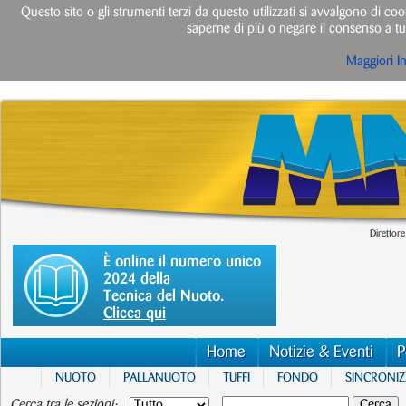
Questo sito o gli strumenti terzi da questo utilizzati si avvalgono di cook
saperne di più o negare il consenso a tut
Maggiori I
Direttore
È online il numero unico
2024 della
Tecnica del Nuoto.
Clicca qui
Home
Notizie & Eventi
P
NUOTO
PALLANUOTO
TUFFI
FONDO
SINCRONI
Cerca tra le sezioni: