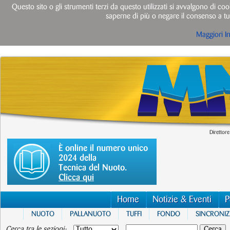
Questo sito o gli strumenti terzi da questo utilizzati si avvalgono di cook
saperne di più o negare il consenso a tut
Maggiori I
Direttore
È online il numero unico
2024 della
Tecnica del Nuoto.
Clicca qui
Home
Notizie & Eventi
P
NUOTO
PALLANUOTO
TUFFI
FONDO
SINCRONI
Cerca tra le sezioni: