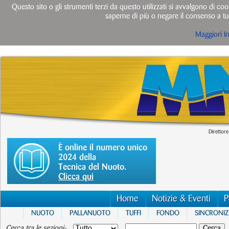
Questo sito o gli strumenti terzi da questo utilizzati si avvalgono di cook
saperne di più o negare il consenso a tut
Maggiori I
Direttore
È online il numero unico
2024 della
Tecnica del Nuoto.
Clicca qui
Home
Notizie & Eventi
P
NUOTO
PALLANUOTO
TUFFI
FONDO
SINCRONI
Cerca tra le sezioni: