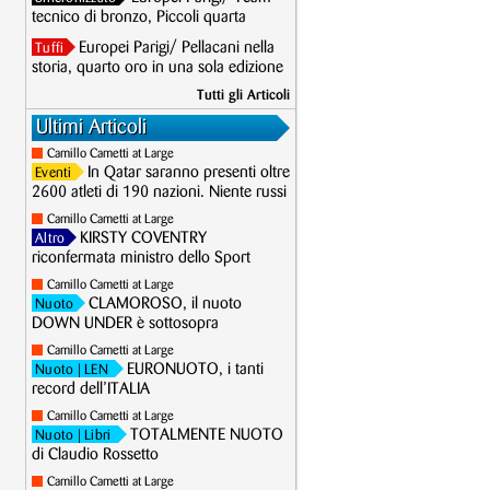
tecnico di bronzo, Piccoli quarta
Europei Parigi/ Pellacani nella
Tuffi
storia, quarto oro in una sola edizione
Tutti gli Articoli
Ultimi Articoli
Camillo Cametti at Large
In Qatar saranno presenti oltre
Eventi
2600 atleti di 190 nazioni. Niente russi
Camillo Cametti at Large
KIRSTY COVENTRY
Altro
riconfermata ministro dello Sport
Camillo Cametti at Large
CLAMOROSO, il nuoto
Nuoto
DOWN UNDER è sottosopra
Camillo Cametti at Large
EURONUOTO, i tanti
Nuoto
| LEN
record dell’ITALIA
Camillo Cametti at Large
TOTALMENTE NUOTO
Nuoto
| Libri
di Claudio Rossetto
Camillo Cametti at Large