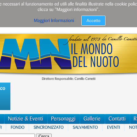
e necessari al funzionamento ed utili alle finalità illustrate nella cookie po
clicca su "Maggiori informazioni”.
Accetto
Maggiori Informazioni
Direttore Responsabile: Camillo Cametti
ico
Notizie & Eventi
Personaggi
Gallerie
Contatti
R
I
FONDO
SINCRONIZZATO
SALVAMENTO
EVENTI
NOTI