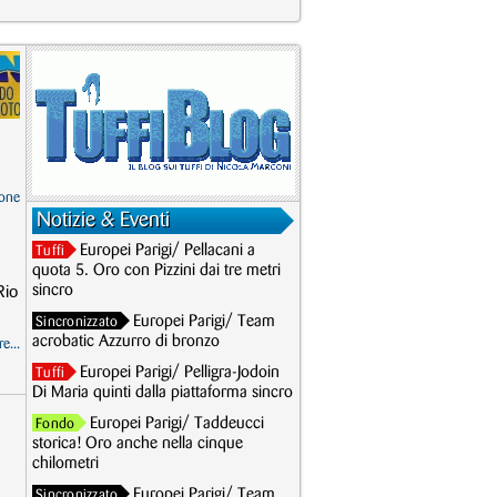
one
Notizie & Eventi
Europei Parigi/ Pellacani a
Tuffi
quota 5. Oro con Pizzini dai tre metri
Rio
sincro
Europei Parigi/ Team
Sincronizzato
acrobatic Azzurro di bronzo
e...
Europei Parigi/ Pelligra-Jodoin
Tuffi
Di Maria quinti dalla piattaforma sincro
Europei Parigi/ Taddeucci
Fondo
storica! Oro anche nella cinque
chilometri
Europei Parigi/ Team
Sincronizzato