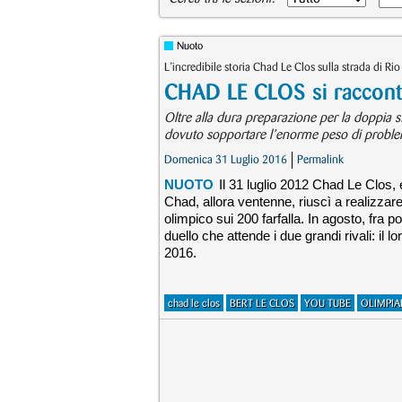
Nuoto
L’incredibile storia Chad Le Clos sulla strada di Rio
CHAD LE CLOS si racconta
Oltre alla dura preparazione per la doppia s
dovuto sopportare l’enorme peso di problemi f
Domenica 31 Luglio 2016
Permalink
NUOTO
Il 31 luglio 2012 Chad Le Clos, 
Chad, allora ventenne, riuscì a realizzare
olimpico sui 200 farfalla. In agosto, fra 
duello che attende i due grandi rivali: il 
2016.
chad le clos
BERT LE CLOS
YOU TUBE
OLIMPIA