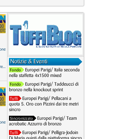
one
Notizie & Eventi
e...
Europei Parigi/ Italia seconda
Fondo
nella staffetta 4x1500 mixed
Europei Parigi/ Taddeucci di
Fondo
bronzo nella knockout sprint
Europei Parigi/ Pellacani a
Tuffi
quota 5. Oro con Pizzini dai tre metri
sincro
Europei Parigi/ Team
Sincronizzato
one
acrobatic Azzurro di bronzo
Europei Parigi/ Pelligra-Jodoin
Tuffi
Di Maria quinti dalla piattaforma sincro