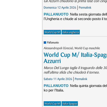
Gli Azzurri chiudono la prima fase con cinqu
Domenica 12 Aprile 2026
Permalink
PALLANUOTO
Nella sesta giornata del
l'Ungheria e chiude al secondo posto il t
World Cup M
italia-ungheria
Pallanuoto
Alessandropoli (Grecia), World Cup maschile
World Cup M/ Italia-Spagn
Azzurri
Marco Del Lungo taglia il traguardo delle 30
nell'ultima sfida che chiuderà il torneo.
Sabato 11 Aprile 2026
Permalink
PALLANUOTO
Nella quinta giornata de
ko per l’Italia.
World Cup M
Italia-Spagna