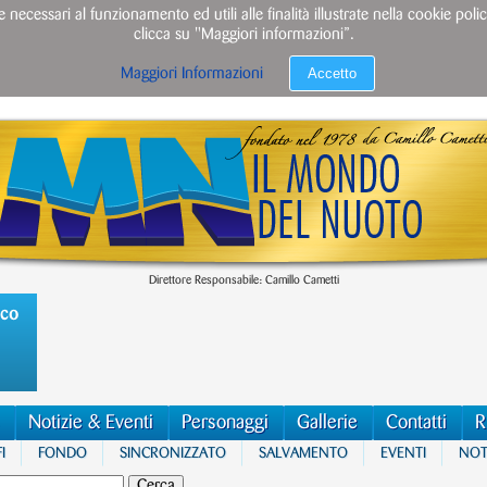
e necessari al funzionamento ed utili alle finalità illustrate nella cookie po
clicca su "Maggiori informazioni”.
Accetto
Maggiori Informazioni
Direttore Responsabile: Camillo Cametti
ico
Notizie & Eventi
Personaggi
Gallerie
Contatti
R
I
FONDO
SINCRONIZZATO
SALVAMENTO
EVENTI
NOTI