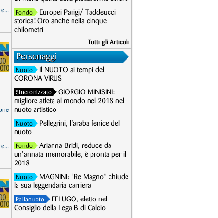
e...
Europei Parigi/ Taddeucci
Fondo
storica! Oro anche nella cinque
chilometri
Tutti gli Articoli
Personaggi
Il NUOTO ai tempi del
Nuoto
CORONA VIRUS
GIORGIO MINISINI:
Sincronizzato
migliore atleta al mondo nel 2018 nel
nuoto artistico
one
Pellegrini, l’araba fenice del
Nuoto
nuoto
Arianna Bridi, reduce da
Fondo
e...
un’annata memorabile, è pronta per il
2018
MAGNINI: “Re Magno” chiude
Nuoto
la sua leggendaria carriera
FELUGO, eletto nel
Pallanuoto
Consiglio della Lega B di Calcio