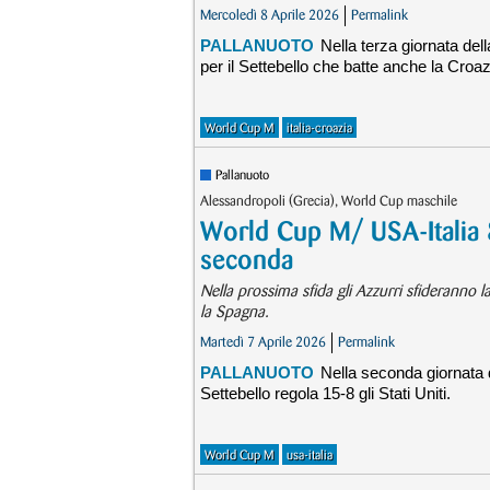
Mercoledì 8 Aprile 2026
Permalink
PALLANUOTO
Nella terza giornata del
per il Settebello che batte anche la Croaz
World Cup M
italia-croazia
Pallanuoto
Alessandropoli (Grecia), World Cup maschile
World Cup M/ USA-Italia 8
seconda
Nella prossima sfida gli Azzurri sfideranno 
la Spagna.
Martedì 7 Aprile 2026
Permalink
PALLANUOTO
Nella seconda giornata d
Settebello regola 15-8 gli Stati Uniti.
World Cup M
usa-italia