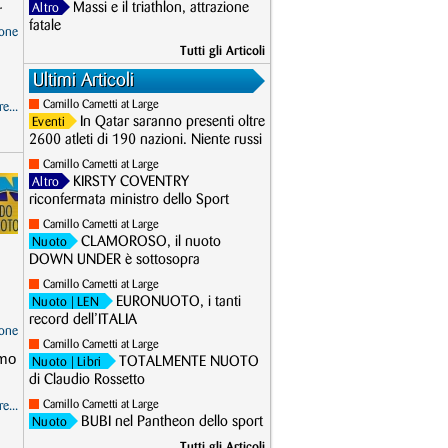
.
Massi e il triathlon, attrazione
Altro
fatale
one
Tutti gli Articoli
Ultimi Articoli
Camillo Cametti at Large
e...
In Qatar saranno presenti oltre
Eventi
2600 atleti di 190 nazioni. Niente russi
Camillo Cametti at Large
KIRSTY COVENTRY
Altro
riconfermata ministro dello Sport
Camillo Cametti at Large
CLAMOROSO, il nuoto
Nuoto
DOWN UNDER è sottosopra
Camillo Cametti at Large
EURONUOTO, i tanti
Nuoto
| LEN
record dell’ITALIA
one
Camillo Cametti at Large
imo
TOTALMENTE NUOTO
Nuoto
| Libri
di Claudio Rossetto
Camillo Cametti at Large
e...
BUBI nel Pantheon dello sport
Nuoto
Tutti gli Articoli