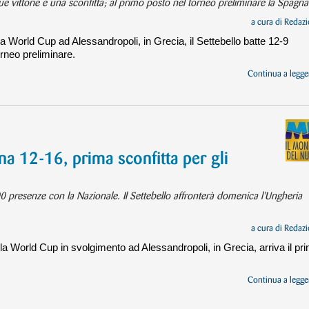
e vittorie e una sconfitta; al primo posto nel torneo preliminare la Spagna
a cura di
Redazi
la World Cup ad Alessandropoli, in Grecia, il Settebello batte 12-9
orneo preliminare.
Continua a legger
a 12-16, prima sconfitta per gli
0 presenze con la Nazionale. Il Settebello affronterà domenica l'Ungheria
a cura di
Redazi
lla World Cup in svolgimento ad Alessandropoli, in Grecia, arriva il pr
Continua a legger