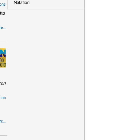
Natation
one
tto
e...
 con
one
e...