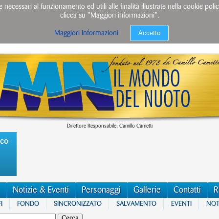
e necessari al funzionamento ed utili alle finalità illustrate nella cookie po
clicca su "Maggiori informazioni”.
Accetto
Maggiori Informazioni
Direttore Responsabile: Camillo Cametti
ico
Notizie & Eventi
Personaggi
Gallerie
Contatti
R
I
FONDO
SINCRONIZZATO
SALVAMENTO
EVENTI
NOTI