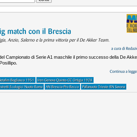
ig match con il Brescia
rtigia, Anzio, Salerno e la prima vittoria per il De Akker Team.
a cura di
Redazi
 del Campionato di Serie A1 maschile il primo successo della De Akke
osillipo.
Continua a legger
Netafim Bogliasco 1951
Iren Genova Quinto-CC Ortigia 1928
stretti Ecologici Nuoto Roma
AN Brescia-Pro Recco
Pallanuoto Trieste-RN Savona