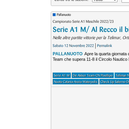
Pallanuoto
Campionato Serie A1 Maschile 2022/23
Serie A1 M/ Al Recco il b
Nelle altre partite vittorie per la Telimar, O
Sabato 12 Novembre 2022
Permalink
PALLANUOTO
Apre la quarta giornata
Team che supera 11-8 il Circolo Nautico P
Serie A1 M
De Akker Team-CN Posillipo
Telimar-
Nuoto Catania-Anzio Waterpolis
Check Up Salerno-Di