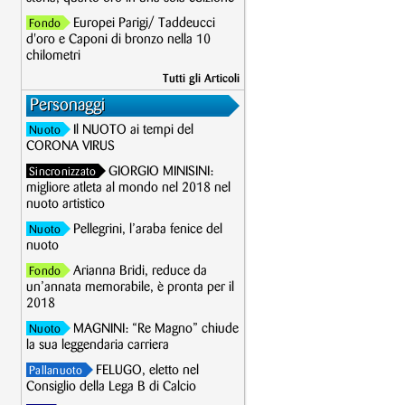
Europei Parigi/ Taddeucci
Fondo
d'oro e Caponi di bronzo nella 10
chilometri
Tutti gli Articoli
Personaggi
Il NUOTO ai tempi del
Nuoto
CORONA VIRUS
GIORGIO MINISINI:
Sincronizzato
migliore atleta al mondo nel 2018 nel
nuoto artistico
Pellegrini, l’araba fenice del
Nuoto
nuoto
Arianna Bridi, reduce da
Fondo
un’annata memorabile, è pronta per il
2018
MAGNINI: “Re Magno” chiude
Nuoto
la sua leggendaria carriera
FELUGO, eletto nel
Pallanuoto
Consiglio della Lega B di Calcio