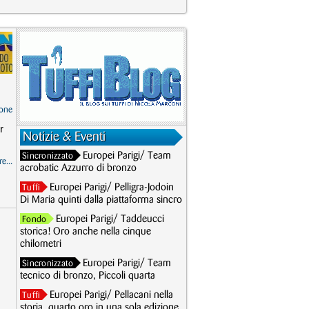
one
r
Notizie & Eventi
Europei Parigi/ Team
Sincronizzato
e...
acrobatic Azzurro di bronzo
Europei Parigi/ Pelligra-Jodoin
Tuffi
Di Maria quinti dalla piattaforma sincro
Europei Parigi/ Taddeucci
Fondo
storica! Oro anche nella cinque
chilometri
Europei Parigi/ Team
Sincronizzato
tecnico di bronzo, Piccoli quarta
Europei Parigi/ Pellacani nella
Tuffi
storia, quarto oro in una sola edizione