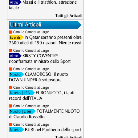
Massi e il triathlon, attrazione
Altro
fatale
Tutti gli Articoli
Ultimi Articoli
Camillo Cametti at Large
In Qatar saranno presenti oltre
Eventi
2600 atleti di 190 nazioni. Niente russi
Camillo Cametti at Large
KIRSTY COVENTRY
Altro
riconfermata ministro dello Sport
Camillo Cametti at Large
CLAMOROSO, il nuoto
Nuoto
DOWN UNDER è sottosopra
Camillo Cametti at Large
EURONUOTO, i tanti
Nuoto
| LEN
record dell’ITALIA
Camillo Cametti at Large
TOTALMENTE NUOTO
Nuoto
| Libri
di Claudio Rossetto
Camillo Cametti at Large
BUBI nel Pantheon dello sport
Nuoto
Tutti gli Articoli