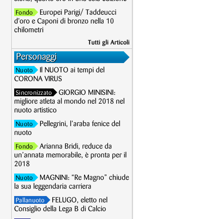
Europei Parigi/ Taddeucci
Fondo
d'oro e Caponi di bronzo nella 10
chilometri
Tutti gli Articoli
Personaggi
Il NUOTO ai tempi del
Nuoto
CORONA VIRUS
GIORGIO MINISINI:
Sincronizzato
migliore atleta al mondo nel 2018 nel
nuoto artistico
Pellegrini, l’araba fenice del
Nuoto
nuoto
Arianna Bridi, reduce da
Fondo
un’annata memorabile, è pronta per il
2018
MAGNINI: “Re Magno” chiude
Nuoto
la sua leggendaria carriera
FELUGO, eletto nel
Pallanuoto
Consiglio della Lega B di Calcio