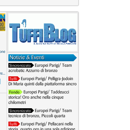
one
Notizie & Eventi
Europei Parigi/ Team
Sincronizzato
acrobatic Azzurro di bronzo
e...
Europei Parigi/ Pelligra-Jodoin
Tuffi
Di Maria quinti dalla piattaforma sincro
Europei Parigi/ Taddeucci
Fondo
storica! Oro anche nella cinque
chilometri
Europei Parigi/ Team
Sincronizzato
tecnico di bronzo, Piccoli quarta
Europei Parigi/ Pellacani nella
Tuffi
storia, quarto oro in una sola edizione