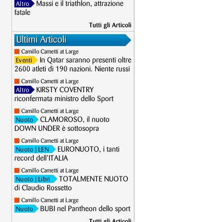
Massi e il triathlon, attrazione
Altro
fatale
Tutti gli Articoli
Ultimi Articoli
Camillo Cametti at Large
In Qatar saranno presenti oltre
Eventi
2600 atleti di 190 nazioni. Niente russi
Camillo Cametti at Large
KIRSTY COVENTRY
Altro
riconfermata ministro dello Sport
Camillo Cametti at Large
CLAMOROSO, il nuoto
Nuoto
DOWN UNDER è sottosopra
Camillo Cametti at Large
EURONUOTO, i tanti
Nuoto
| LEN
record dell’ITALIA
Camillo Cametti at Large
TOTALMENTE NUOTO
Nuoto
| Libri
di Claudio Rossetto
Camillo Cametti at Large
BUBI nel Pantheon dello sport
Nuoto
Tutti gli Articoli