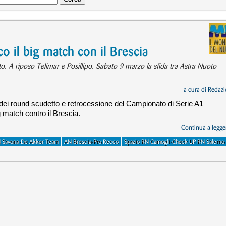
o il big match con il Brescia
to. A riposo Telimar e Posillipo. Sabato 9 marzo la sfida tra Astra Nuoto
a cura di
Redazi
dei round scudetto e retrocessione del Campionato di Serie A1
g match contro il Brescia.
Continua a legger
 Savona-De Akker Team
AN Brescia-Pro Recco
Spazio RN Camogli-Check UP RN Salerno