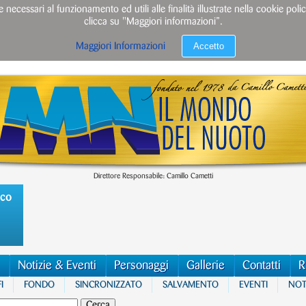
e necessari al funzionamento ed utili alle finalità illustrate nella cookie po
clicca su "Maggiori informazioni”.
Accetto
Maggiori Informazioni
Direttore Responsabile: Camillo Cametti
ico
Notizie & Eventi
Personaggi
Gallerie
Contatti
R
I
FONDO
SINCRONIZZATO
SALVAMENTO
EVENTI
NOTI