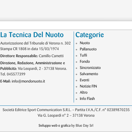
La Tecnica Del Nuoto
Categorie
Nuoto
Autorizzazione del Tribunale di Verona n. 302
Stampa CR 1808 in data 15/03/1974
Pallanuoto
Tuffi
Direttore Responsabile:
Camillo Cametti
Fondo
Direzione, Redazione, Amministrazione e
Sincronizzato
Pubblicità:
Via Leopardi, 2 - 37138 Verona.
Salvamento
Tel. 045577399
Eventi
E-Mail:
info@mondonuoto.it
Notizie FIN
Altro
Info Flash
Società Editrice Sport Communication S.R.L. – Partita I.V.A./C.F. n° 02389870235
Via G. Leopardi n° 2 – 37138 Verona
Sviluppo web e grafica
by Blue Day Srl