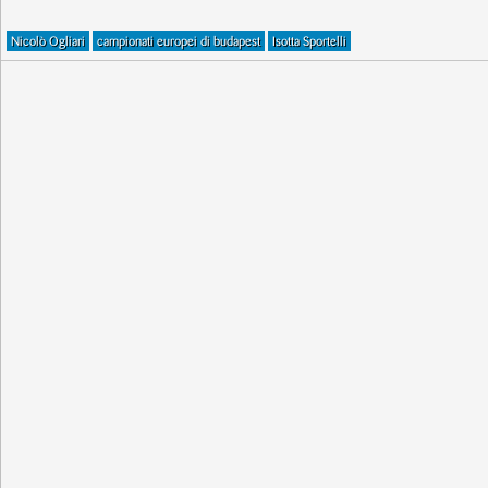
Nicolò Ogliari
campionati europei di budapest
Isotta Sportelli