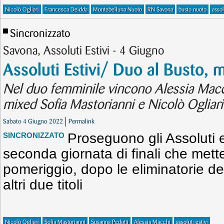
Nicolò Ogliari
Francesca Deidda
Montebelluna Nuoto
RN Savona
busto nuoto
assol
Sincronizzato
Savona, Assoluti Estivi - 4 Giugno
Assoluti Estivi/ Duo al Busto, 
Nel duo femminile vincono Alessia Macc
mixed Sofia Mastorianni e Nicolò Ogliari
Sabato 4 Giugno 2022
Permalink
Proseguono gli Assoluti e
SINCRONIZZATO
seconda giornata di finali che mette
pomeriggio, dopo le eliminatorie de
altri due titoli
Nicolò Ogliari
Sofia Mastorianni
Susanna Pedotti
Alessia Macchi
assoluti estivi