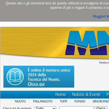
Questo sito o gli strumenti terzi da questo utilizzati si avvalgono di cook
saperne di più o negare il consenso a tut
Maggiori I
Direttore
È online il numero unico
2024 della
Tecnica del Nuoto.
Clicca qui
Home
Notizie & Eventi
P
NUOTO
PALLANUOTO
TUFFI
FONDO
SINCRONI
Cerca tra le sezioni: