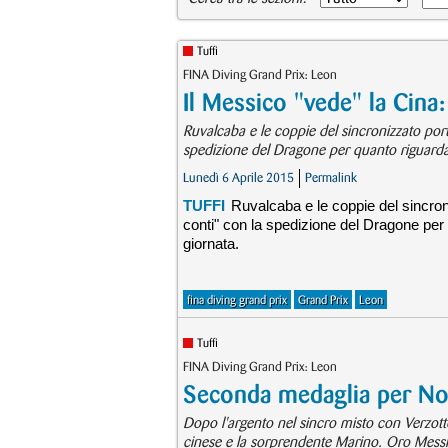
Tuffi
FINA Diving Grand Prix: Leon
Il Messico "vede" la Cina: 
Ruvalcaba e le coppie del sincronizzato porta
spedizione del Dragone per quanto riguarda g
Lunedì 6 Aprile 2015
Permalink
TUFFI
Ruvalcaba e le coppie del sincroni
conti" con la spedizione del Dragone per q
giornata.
fina diving grand prix
Grand Prix
Leon
Tuffi
FINA Diving Grand Prix: Leon
Seconda medaglia per No
Dopo l'argento nel sincro misto con Verzotto,
cinese e la sorprendente Marino. Oro Messi