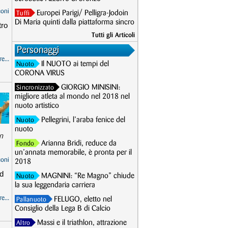
coni
Europei Parigi/ Pelligra-Jodoin
Tuffi
Di Maria quinti dalla piattaforma sincro
tro
Tutti gli Articoli
Personaggi
e...
Il NUOTO ai tempi del
Nuoto
CORONA VIRUS
GIORGIO MINISINI:
Sincronizzato
migliore atleta al mondo nel 2018 nel
nuoto artistico
Pellegrini, l’araba fenice del
Nuoto
nuoto
on
Arianna Bridi, reduce da
Fondo
un’annata memorabile, è pronta per il
coni
2018
ed
MAGNINI: “Re Magno” chiude
Nuoto
la sua leggendaria carriera
e...
FELUGO, eletto nel
Pallanuoto
Consiglio della Lega B di Calcio
Massi e il triathlon, attrazione
Altro