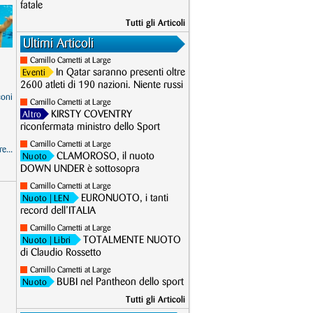
fatale
Tutti gli Articoli
Ultimi Articoli
Camillo Cametti at Large
In Qatar saranno presenti oltre
Eventi
2600 atleti di 190 nazioni. Niente russi
coni
Camillo Cametti at Large
KIRSTY COVENTRY
Altro
riconfermata ministro dello Sport
Camillo Cametti at Large
e...
CLAMOROSO, il nuoto
Nuoto
DOWN UNDER è sottosopra
Camillo Cametti at Large
EURONUOTO, i tanti
Nuoto
| LEN
record dell’ITALIA
Camillo Cametti at Large
TOTALMENTE NUOTO
Nuoto
| Libri
di Claudio Rossetto
Camillo Cametti at Large
BUBI nel Pantheon dello sport
Nuoto
Tutti gli Articoli