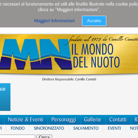
e necessari al funzionamento ed utili alle finalità illustrate nella cookie po
clicca su "Maggiori informazioni”.
Accetto
Maggiori Informazioni
Direttore Responsabile: Camillo Cametti
ico
Notizie & Eventi
Personaggi
Gallerie
Contatti
R
I
FONDO
SINCRONIZZATO
SALVAMENTO
EVENTI
NOTI