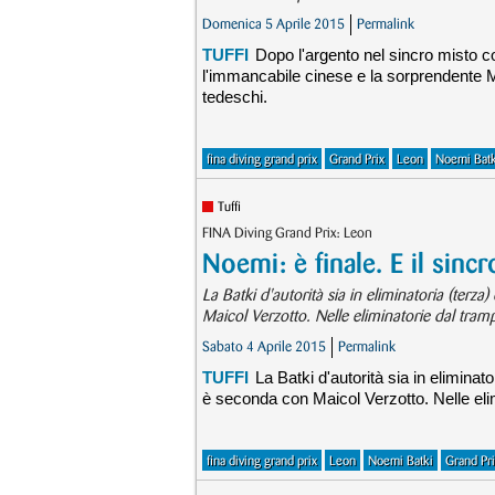
Domenica 5 Aprile 2015
Permalink
TUFFI
Dopo l'argento nel sincro misto con
l'immancabile cinese e la sorprendente 
tedeschi.
fina diving grand prix
Grand Prix
Leon
Noemi Batk
Tuffi
FINA Diving Grand Prix: Leon
Noemi: è finale. E il sinc
La Batki d'autorità sia in eliminatoria (terz
Maicol Verzotto. Nelle eliminatorie dal tramp
Sabato 4 Aprile 2015
Permalink
TUFFI
La Batki d'autorità sia in eliminat
è seconda con Maicol Verzotto. Nelle elim
fina diving grand prix
Leon
Noemi Batki
Grand Pri