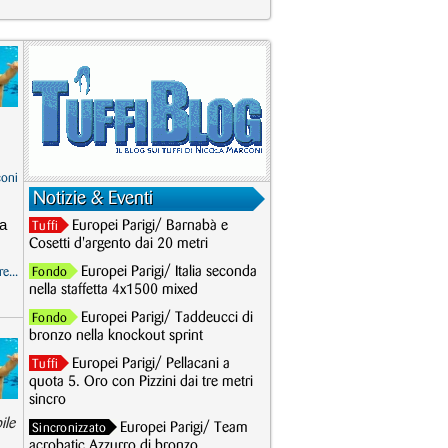
coni
Notizie & Eventi
ma
Europei Parigi/ Barnabà e
Tuffi
Cosetti d'argento dai 20 metri
Europei Parigi/ Italia seconda
e...
Fondo
nella staffetta 4x1500 mixed
Europei Parigi/ Taddeucci di
Fondo
bronzo nella knockout sprint
Europei Parigi/ Pellacani a
Tuffi
quota 5. Oro con Pizzini dai tre metri
sincro
ile
Europei Parigi/ Team
Sincronizzato
acrobatic Azzurro di bronzo