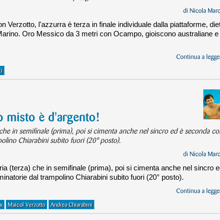
di
Nicola Mar
 Verzotto, l'azzurra è terza in finale individuale dalla piattaforme, die
Marino. Oro Messico da 3 metri con Ocampo, gioiscono australiane e
Continua a legger
i
ro misto è d'argento!
a) che in semifinale (prima), poi si cimenta anche nel sincro ed è seconda c
olino Chiarabini subito fuori (20° posto).
di
Nicola Mar
oria (terza) che in semifinale (prima), poi si cimenta anche nel sincro 
inatorie dal trampolino Chiarabini subito fuori (20° posto).
Continua a legger
x
Maicol Verzotto
Andrea Chiarabini