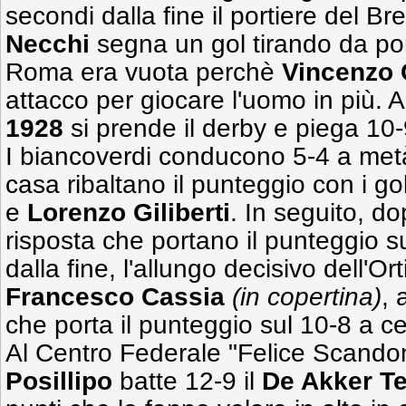
secondi dalla fine il portiere del Br
Necchi
segna un gol tirando da por
Roma era vuota perchè
Vincenzo
attacco per giocare l'uomo in più. A
1928
si prende il derby e piega 10
I biancoverdi conducono 5-4 a metà 
casa ribaltano il punteggio con i go
e
Lorenzo
Giliberti
. In seguito, do
risposta che portano il punteggio su
dalla fine, l'allungo decisivo dell'Or
Francesco Cassia
(in copertina)
, 
che porta il punteggio sul 10-8 a ce
Al Centro Federale "Felice Scandon
Posillipo
batte 12-9 il
De Akker 