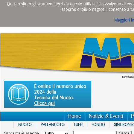
Questo sito o gli strumenti terzi da questo utilizzati si avvalgono di cook
saperne di più o negare il consenso a tut
Maggiori I
Direttore
È online il numero unico
2024 della
Tecnica del Nuoto.
Clicca qui
Home
Notizie & Eventi
P
NUOTO
PALLANUOTO
TUFFI
FONDO
SINCRONI
Cerca tra le sezioni: