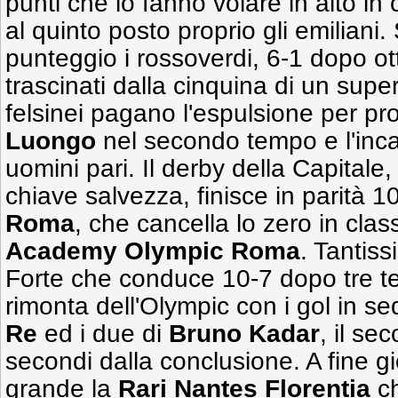
punti che lo fanno volare in alto in
al quinto posto proprio gli emiliani
punteggio i rossoverdi, 6-1 dopo ott
trascinati dalla cinquina di un supe
felsinei pagano l'espulsione per pr
Luongo
nel secondo tempo e l'inca
uomini pari. Il derby della Capitale
chiave salvezza, finisce in parità 1
Roma
, che cancella lo zero in clas
Academy Olympic Roma
. Tantiss
Forte che conduce 10-7 dopo tre te
rimonta dell'Olympic con i gol in s
Re
ed i due di
Bruno
Kadar
, il se
secondi dalla conclusione. A fine g
grande la
Rari Nantes Florentia
ch