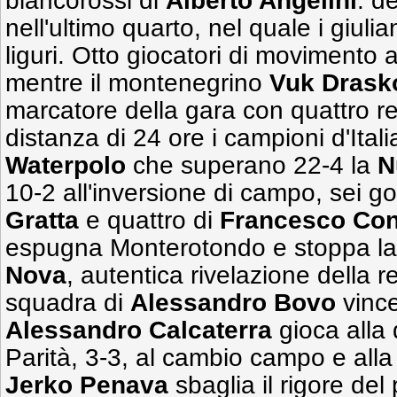
biancorossi di
Alberto Angelini
: d
nell'ultimo quarto, nel quale i giulia
liguri. Otto giocatori di movimento
mentre il montenegrino
Vuk
Drask
marcatore della gara con quattro r
distanza di 24 ore i campioni d'Itali
Waterpolo
che superano 22-4 la
N
10-2 all'inversione di campo, sei go
Gratta
e quattro di
Francesco Co
espugna Monterotondo e stoppa la
Nova
, autentica rivelazione della r
squadra di
Alessandro Bovo
vince
Alessandro Calcaterra
gioca alla d
Parità, 3-3, al cambio campo e alla 
Jerko
Penava
sbaglia il rigore del