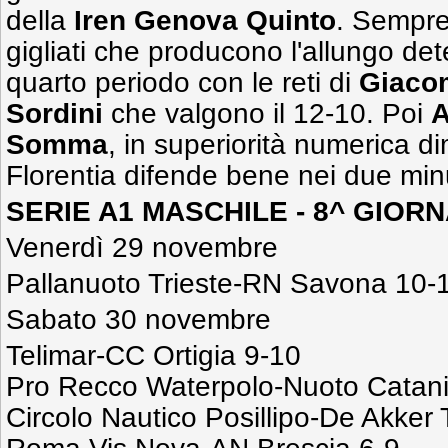
della
Iren Genova Quinto
. Sempre
gigliati che producono l'allungo det
quarto periodo con le reti di
Giaco
Sordini
che valgono il 12-10. Poi
A
Somma
, in superiorità numerica d
Florentia difende bene nei due minu
SERIE A1 MASCHILE
- 8^ GIORN
Venerdì 29 novembre
Pallanuoto Trieste-RN Savona 10-
Sabato 30 novembre
Telimar-CC Ortigia 9-10
Pro Recco Waterpolo-Nuoto Catani
Circolo Nautico Posillipo-De Akker