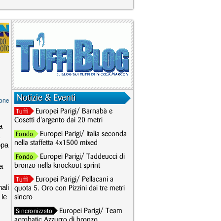
Notizie & Eventi
one
Europei Parigi/ Barnabà e
Tuffi
Cosetti d'argento dai 20 metri
a
Europei Parigi/ Italia seconda
Fondo
nella staffetta 4x1500 mixed
opa
Europei Parigi/ Taddeucci di
Fondo
a
bronzo nella knockout sprint
Europei Parigi/ Pellacani a
Tuffi
nali
quota 5. Oro con Pizzini dai tre metri
 le
sincro
Europei Parigi/ Team
Sincronizzato
acrobatic Azzurro di bronzo