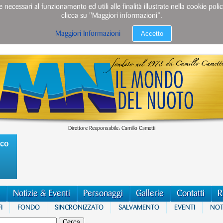
e necessari al funzionamento ed utili alle finalità illustrate nella cookie po
clicca su "Maggiori informazioni”.
Accetto
Maggiori Informazioni
Direttore Responsabile: Camillo Cametti
ico
Notizie & Eventi
Personaggi
Gallerie
Contatti
R
I
FONDO
SINCRONIZZATO
SALVAMENTO
EVENTI
NOTI