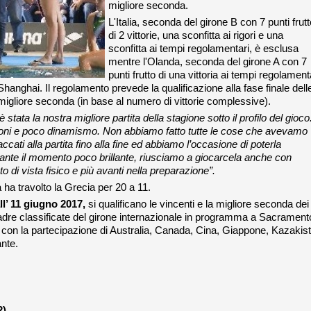
migliore seconda.
L'Italia, seconda del girone B con 7 punti frutt
di 2 vittorie, una sconfitta ai rigori e una
sconfitta ai tempi regolamentari, è esclusa
mentre l'Olanda, seconda del girone A con 7
punti frutto di una vittoria ai tempi regolament
a Shanghai. Il regolamento prevede la qualificazione alla fase finale dell
a migliore seconda (in base al numero di vittorie complessive).
 stata la nostra migliore partita della stagione sotto il profilo del gioco
usioni e poco dinamismo. Non abbiamo fatto tutte le cose che avevamo
ati alla partita fino alla fine ed abbiamo l’occasione di poterla
ante il momento poco brillante, riusciamo a giocarcela anche con
 di vista fisico e più avanti nella preparazione”.
a ha travolto la Grecia per 20 a 11.
l’ 11 giugno 2017,
si qualificano le vincenti e la migliore seconda dei
uadre classificate del girone internazionale in programma a Sacrament
io, con la partecipazione di Australia, Canada, Cina, Giappone, Kazakis
nte.
2)