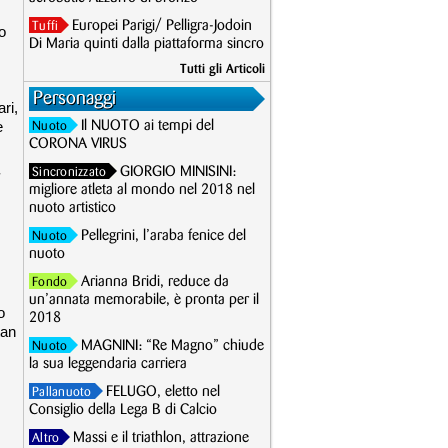
Europei Parigi/ Pelligra-Jodoin
Tuffi
o
Di Maria quinti dalla piattaforma sincro
Tutti gli Articoli
Personaggi
ari,
e
Il NUOTO ai tempi del
Nuoto
CORONA VIRUS
.
GIORGIO MINISINI:
Sincronizzato
migliore atleta al mondo nel 2018 nel
nuoto artistico
Pellegrini, l’araba fenice del
Nuoto
nuoto
Arianna Bridi, reduce da
Fondo
un’annata memorabile, è pronta per il
o
2018
tan
MAGNINI: “Re Magno” chiude
Nuoto
la sua leggendaria carriera
FELUGO, eletto nel
Pallanuoto
Consiglio della Lega B di Calcio
Massi e il triathlon, attrazione
Altro