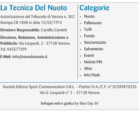
La Tecnica Del Nuoto
Categorie
Nuoto
Autorizzazione del Tribunale di Verona n. 302
Stampa CR 1808 in data 15/03/1974
Pallanuoto
Tuffi
Direttore Responsabile:
Camillo Cametti
Fondo
Direzione, Redazione, Amministrazione e
Sincronizzato
Pubblicità:
Via Leopardi, 2 - 37138 Verona.
Salvamento
Tel. 045577399
Eventi
E-Mail:
info@mondonuoto.it
Notizie FIN
Altro
Info Flash
Società Editrice Sport Communication S.R.L. – Partita I.V.A./C.F. n° 02389870235
Via G. Leopardi n° 2 – 37138 Verona
Sviluppo web e grafica
by Blue Day Srl