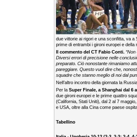
due vittorie ai rigori e una sconfitta, va 
prime di entrambi i gironi europei e dell
Il commento del CT Fabio Conti.
“Non è
Diversi errori di precisione nelle concl
preparato. Ciò nonostante rimaniamo attacc
pareggiare. Questo vuol dire che, nonost
squadre che stanno meglio di noi dal punto
Nell’altro incontro della giornata la Russi
Per la
Super Finale, a Shanghai dal 6 al
due gironi europei e le prime quattro sq
(California, Stati Uniti), dal 2 al 7 magg
e USA, oltre alla Cina come paese ospita
Tabellino
Italia - Ungheria 10-12 (2-3, 2-3; 2-4, 4-