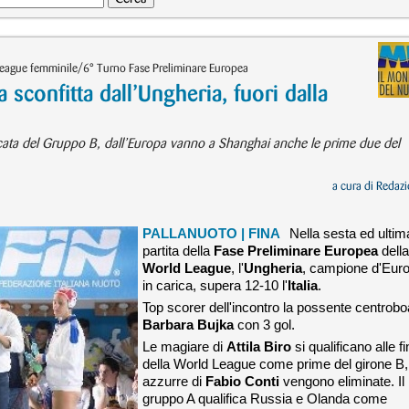
League femminile/6° Turno Fase Preliminare Europea
sconfitta dall’Ungheria, fuori dalla
icata del Gruppo B, dall’Europa vanno a Shanghai anche le prime due del
a cura di
Redazi
PALLANUOTO
| FINA
Nella sesta ed ultim
partita della
Fase Preliminare Europea
della
World League
, l'
Ungheria
, campione d'Eur
in carica, supera 12-10 l'
Italia
.
Top scorer dell'incontro la possente centrobo
Barbara Bujka
con 3 gol.
Le magiare di
Attila Biro
si qualificano alle fi
della World League come prime del girone B,
azzurre di
Fabio Conti
vengono eliminate. Il
gruppo A qualifica Russia e Olanda come