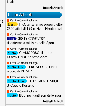
fatale
Tutti gli Articoli
Ultimi Articoli
1),
Camillo Cametti at Large
In Qatar saranno presenti oltre
Eventi
1
2600 atleti di 190 nazioni. Niente russi
Camillo Cametti at Large
KIRSTY COVENTRY
Altro
riconfermata ministro dello Sport
Camillo Cametti at Large
CLAMOROSO, il nuoto
Nuoto
DOWN UNDER è sottosopra
Camillo Cametti at Large
EURONUOTO, i tanti
Nuoto
| LEN
record dell’ITALIA
Camillo Cametti at Large
TOTALMENTE NUOTO
Nuoto
| Libri
di Claudio Rossetto
Camillo Cametti at Large
BUBI nel Pantheon dello sport
Nuoto
Tutti gli Articoli