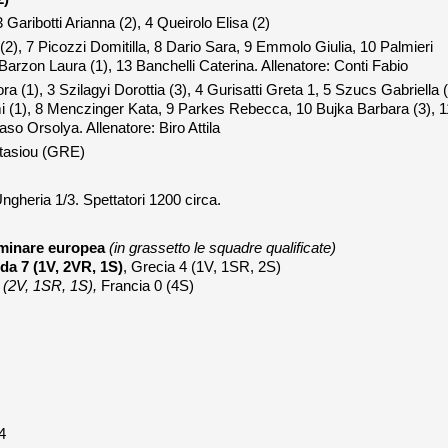
3 Garibotti Arianna (2), 4 Queirolo Elisa (2)
 (2), 7 Picozzi Domitilla, 8 Dario Sara, 9 Emmolo Giulia, 10 Palmieri
 Barzon Laura (1), 13 Banchelli Caterina. Allenatore: Conti Fabio
ra (1), 3 Szilagyi Dorottia (3), 4 Gurisatti Greta 1, 5 Szucs Gabriella (
 (1), 8 Menczinger Kata, 9 Parkes Rebecca, 10 Bujka Barbara (3), 1
so Orsolya. Allenatore: Biro Attila
stasiou (GRE)
Ungheria 1/3. Spettatori 1200 circa.
liminare europea
(in grassetto le squadre qualificate)
da 7 (1V, 2VR, 1S)
, Grecia 4 (1V, 1SR, 2S)
a (2V, 1SR, 1S),
Francia 0 (4S)
4