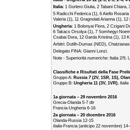
Italia
: 1 Gorlero Giulia, 2 Tabani Chiara, 
5 Radicchi Federica (1), 6 Aiello Rosaria
Valeria (1), 11 Gragnolati Arianna (1), 12
Ungheria
: 1 Bolonyai Flora, 2 Czigani Do
6 Takacs Orsolya (1), 7 Somhegyi Noemi
Csabai Dora, 12 Garda Kristina (1), 13 Ka
Arbitri: Dutilh-Dumas (NED), Chatziana
Delegato FINA: Gianni Lonzi.
Note - Superiorità numeriche: Italia 2/9, 
Classifiche e Risultati della Fase Pre
Gruppo A:
Russia
7
(2V, 1SR, 1S), Olan
Gruppo B:
Ungheria 11 (3V, 1VR)
,
Itali
1a giornata – 29 novembre 2016
Grecia-Olanda 5-7 dtr
Francia-Ungheria 6-16
2a giornata – 20 dicembre 2016
Olanda-Russia 12-15
Italia
-Francia (anticipo 22 novembre) 14-