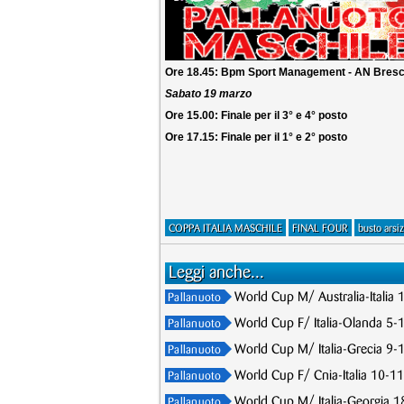
Ore 18.45: Bpm Sport Management - AN Bresc
Sabato 19 marzo
Ore 15.00: Finale per il 3° e 4° posto
Ore 17.15: Finale per il 1° e 2° posto
COPPA ITALIA MASCHILE
FINAL FOUR
busto arsiz
Leggi anche...
World Cup M/ Australia-Italia 
Pallanuoto
World Cup F/ Italia-Olanda 5-1
Pallanuoto
World Cup M/ Italia-Grecia 9-10
Pallanuoto
World Cup F/ Cnia-Italia 10-11,
Pallanuoto
World Cup M/ Italia-Georgia 18-
Pallanuoto