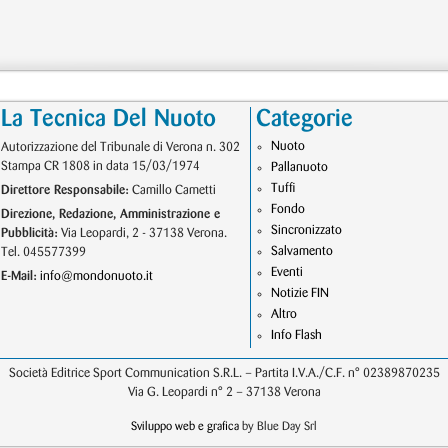
La Tecnica Del Nuoto
Categorie
Nuoto
Autorizzazione del Tribunale di Verona n. 302
Stampa CR 1808 in data 15/03/1974
Pallanuoto
Tuffi
Direttore Responsabile:
Camillo Cametti
Fondo
Direzione, Redazione, Amministrazione e
Sincronizzato
Pubblicità:
Via Leopardi, 2 - 37138 Verona.
Salvamento
Tel. 045577399
Eventi
E-Mail:
info@mondonuoto.it
Notizie FIN
Altro
Info Flash
Società Editrice Sport Communication S.R.L. – Partita I.V.A./C.F. n° 02389870235
Via G. Leopardi n° 2 – 37138 Verona
Sviluppo web e grafica
by Blue Day Srl