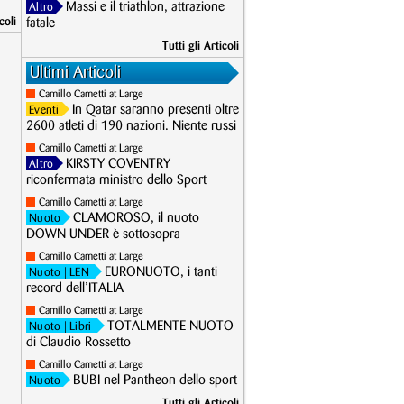
Massi e il triathlon, attrazione
Altro
coli
fatale
Tutti gli Articoli
Ultimi Articoli
Camillo Cametti at Large
In Qatar saranno presenti oltre
Eventi
2600 atleti di 190 nazioni. Niente russi
Camillo Cametti at Large
KIRSTY COVENTRY
Altro
riconfermata ministro dello Sport
Camillo Cametti at Large
CLAMOROSO, il nuoto
Nuoto
DOWN UNDER è sottosopra
Camillo Cametti at Large
EURONUOTO, i tanti
Nuoto
| LEN
record dell’ITALIA
Camillo Cametti at Large
TOTALMENTE NUOTO
Nuoto
| Libri
di Claudio Rossetto
Camillo Cametti at Large
BUBI nel Pantheon dello sport
Nuoto
Tutti gli Articoli