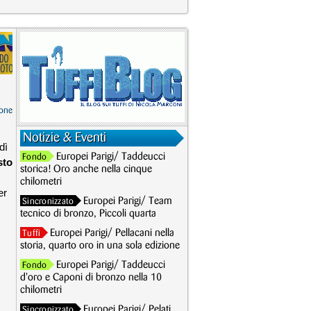
one
Notizie & Eventi
dì
Europei Parigi/ Taddeucci
Fondo
sto
storica! Oro anche nella cinque
chilometri
er
Europei Parigi/ Team
Sincronizzato
tecnico di bronzo, Piccoli quarta
Europei Parigi/ Pellacani nella
Tuffi
storia, quarto oro in una sola edizione
Europei Parigi/ Taddeucci
Fondo
d'oro e Caponi di bronzo nella 10
chilometri
Europei Parigi/ Pelati
Sincronizzato