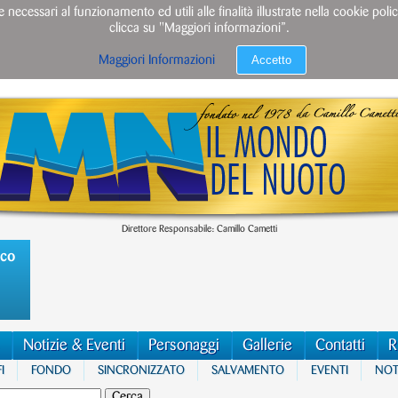
e necessari al funzionamento ed utili alle finalità illustrate nella cookie po
clicca su "Maggiori informazioni”.
Accetto
Maggiori Informazioni
Direttore Responsabile: Camillo Cametti
ico
Notizie & Eventi
Personaggi
Gallerie
Contatti
R
I
FONDO
SINCRONIZZATO
SALVAMENTO
EVENTI
NOTI