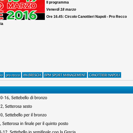
Il programma
Venerdì 18 marzo
Ore 16.45: Circolo Canottieri Napoli - Pro Recco
ia
io
pro recco
AN BRESCIA
BPM SPORT MANAGEMENT
CANOTTIERI NAPOLI
10-16, Settebello di bronzo
2, Setterosa sesto
, Settebello per il bronzo
 Setterosa in finale per il quinto posto
12, Settebello in semifinale con la Grecia