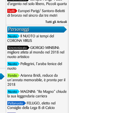
d'argento nel solo libero, Piccoli quarta
Europei Parigi/ Santoro-Belotti
Tuffi
di bronzo nel sincro dai tre metri
Tutti gli Articoli
Personaggi
Il NUOTO ai tempi del
Nuoto
CORONA VIRUS
GIORGIO MINISINI:
Sincronizzato
migliore atleta al mondo nel 2018 nel
nuoto artistico
Pellegrini, l’araba fenice del
Nuoto
nuoto
Arianna Bridi, reduce da
Fondo
un’annata memorabile, è pronta per il
2018
MAGNINI: “Re Magno” chiude
Nuoto
la sua leggendaria carriera
FELUGO, eletto nel
Pallanuoto
Consiglio della Lega B di Calcio