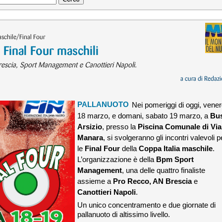
schile/Final Four
Final Four maschili
escia, Sport Management e Canottieri Napoli.
a cura di
Redazi
PALLANUOTO
Nei pomeriggi di oggi, vener
18 marzo, e domani, sabato 19 marzo, a
Bu
Arsizio
, presso la
Piscina Comunale di Via
Manara
, si svolgeranno gli incontri valevoli p
le
Final Four
della
Coppa Italia maschile
.
L’organizzazione è della
Bpm Sport
Management
, una delle quattro finaliste
assieme a
Pro Recco, AN Brescia
e
Canottieri Napoli
.
Un unico concentramento e due giornate di
pallanuoto di altissimo livello.