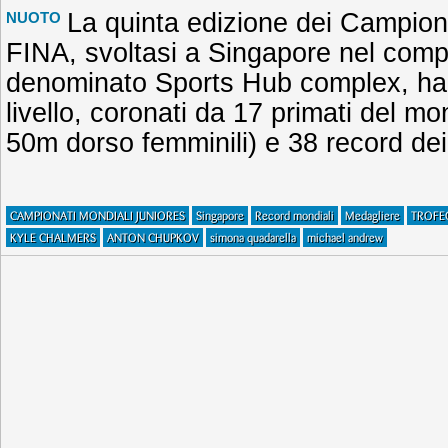
La quinta edizione dei Campion
NUOTO
FINA, svoltasi a Singapore nel comp
denominato Sports Hub complex, ha pr
livello, coronati da 17 primati del mo
50m dorso femminili) e 38 record dei
CAMPIONATI MONDIALI JUNIORES
Singapore
Record mondiali
Medagliere
TROFE
KYLE CHALMERS
ANTON CHUPKOV
simona quadarella
michael andrew