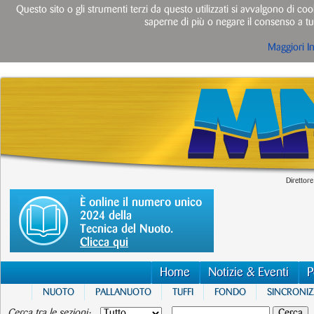
Questo sito o gli strumenti terzi da questo utilizzati si avvalgono di cook
saperne di più o negare il consenso a tut
Maggiori I
Direttore
È online il numero unico
2024 della
Tecnica del Nuoto.
Clicca qui
Home
Notizie & Eventi
P
NUOTO
PALLANUOTO
TUFFI
FONDO
SINCRONI
Cerca tra le sezioni: