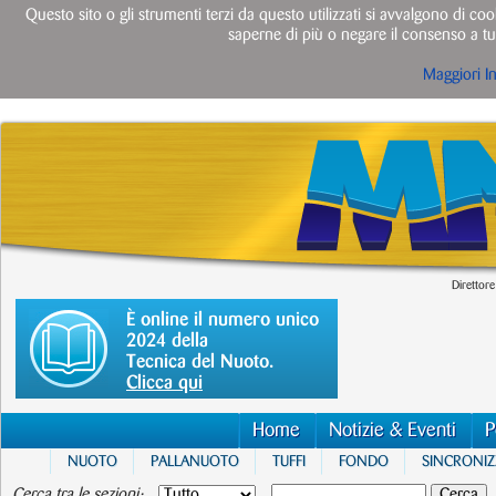
Questo sito o gli strumenti terzi da questo utilizzati si avvalgono di cook
saperne di più o negare il consenso a tut
Maggiori I
Direttore
È online il numero unico
2024 della
Tecnica del Nuoto.
Clicca qui
Home
Notizie & Eventi
P
NUOTO
PALLANUOTO
TUFFI
FONDO
SINCRONI
Cerca tra le sezioni: