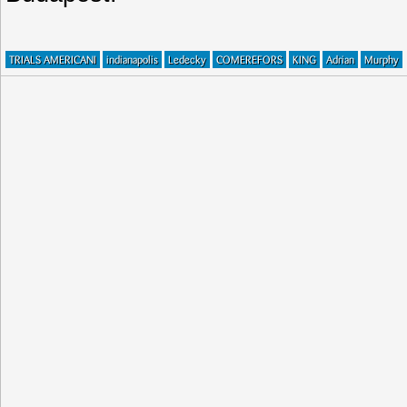
TRIALS AMERICANI
indianapolis
Ledecky
COMEREFORS
KING
Adrian
Murphy