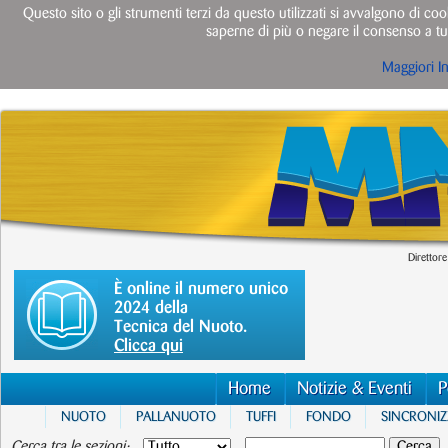
Questo sito o gli strumenti terzi da questo utilizzati si avvalgono di cook
saperne di più o negare il consenso a tut
Maggiori I
Direttore
È online il numero unico
2024 della
Tecnica del Nuoto.
Clicca qui
Home
Notizie & Eventi
P
NUOTO
PALLANUOTO
TUFFI
FONDO
SINCRONI
Cerca tra le sezioni: