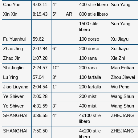
Cao Yue
4:03.11
4°
400 stile libero
Sun Yang
Xin Xin
8:19.43
5°
AR
800 stile libero
1500 stile
Sun Yang
libero
Fu Yuanhui
59.62
100 dorso
Xu Jiayu
Zhao Jing
2:07.94
6°
200 dorso
Xu Jiayu
Zhao Jin
1:07.28
100 rana
Xie Zhi
Shi Jinglin
2:24.57
10°
200 rana
Mao Feilian
Lu Ying
57.04
3°
100 farfalla
Zhou Jiawei
Jiao Liuyang
2:04.54
1°
200 farfalla
Wu Peng
Ye Shiwen
2:09.28
200 misti
Wang Shun
Ye Shiwen
4:31.59
3°
400 misti
Wang Shun
SHANGHAI
3:36.55
4°
4x100 stile
ZHEJIANG
libero
SHANGHAI
7:50.50
4x200 stile
ZHEJIANG
libero