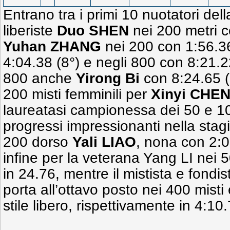
Entrano tra i primi 10 nuotatori dell
liberiste
Duo SHEN
nei 200 metri c
Yuhan ZHANG
nei 200 con 1:56.36
4:04.38 (8°) e negli 800 con 8:21.2
800 anche
Yirong Bi
con 8:24.65 (
200 misti femminili per
Xinyi CHE
laureatasi campionessa dei 50 e 100
progressi impressionanti nella stag
200 dorso
Yali LIAO
, nona con 2:
infine per la veterana Yang LI nei 50
in 24.76, mentre il mistista e fondis
porta all’ottavo posto nei 400 mist
stile libero, rispettivamente in 4:10