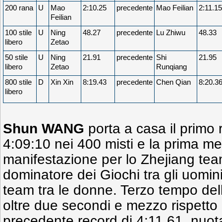
200 rana
U
Mao
2:10.25
precedente
Mao Feilian
2:11.15
Feilian
100 stile
U
Ning
48.27
precedente
Lu Zhiwu
48.33
libero
Zetao
50 stile
U
Ning
21.91
precedente
Shi
21.95
libero
Zetao
Runqiang
800 stile
D
Xin Xin
8:19.43
precedente
Chen Qian
8:20.3
libero
Shun WANG
porta a casa il primo
4:09:10 nei 400 misti e la prima me
manifestazione per lo Zhejiang team
dominatore dei Giochi tra gli uomi
team tra le donne. Terzo tempo del
oltre due secondi e mezzo rispetto
precedente record di 4:11.61, nuot