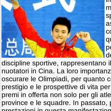
m
s
a
c
q
p
d
discipline sportive, rappresentano 
nuotatori in Cina. La loro importan
oscurare le Olimpiadi, per quanto co
prestigio e le prospettive di vita pe
premi in offerta non solo per gli atl
province e le squadre. In passato, p
prestazioni in questa manifestazione