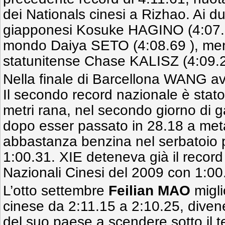
dei Nationals cinesi a Rizhao. Ai d
giapponesi Kosuke HAGINO (4:07.6
mondo Daiya SETO (4:08.69 ), ment
statunitense Chase KALISZ (4:09.2
Nella finale di Barcellona WANG av
Il secondo record nazionale è stato
metri rana, nel secondo giorno di 
dopo esser passato in 28.18 a met
abbastanza benzina nel serbatoio 
1:00.31. XIE deteneva già il record
Nazionali Cinesi del 2009 con 1:00
L’otto settembre
Feilian MAO
migli
cinese da 2:11.15 a 2:10.25, diven
del suo paese a scendere sotto il t