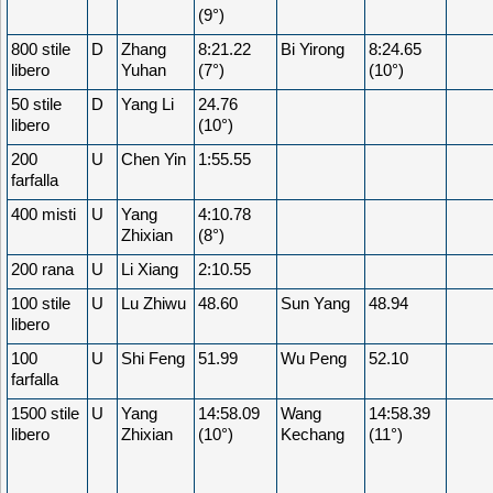
(9°)
800 stile
D
Zhang
8:21.22
Bi Yirong
8:24.65
libero
Yuhan
(7°)
(10°)
50 stile
D
Yang Li
24.76
libero
(10°)
200
U
Chen Yin
1:55.55
farfalla
400 misti
U
Yang
4:10.78
Zhixian
(8°)
200 rana
U
Li Xiang
2:10.55
100 stile
U
Lu Zhiwu
48.60
Sun Yang
48.94
libero
100
U
Shi Feng
51.99
Wu Peng
52.10
farfalla
1500 stile
U
Yang
14:58.09
Wang
14:58.39
libero
Zhixian
(10°)
Kechang
(11°)