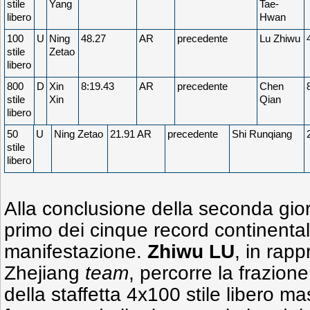
stile
Yang
Tae-
libero
Hwan
100
U
Ning
48.27
AR
precedente
Lu Zhiwu
stile
Zetao
libero
800
D
Xin
8:19.43
AR
precedente
Chen
stile
Xin
Qian
libero
50
U
Ning Zetao
21.91 AR
precedente
Shi Runqiang
stile
libero
Alla conclusione della seconda gior
primo dei cinque record continentali
manifestazione.
Zhiwu LU
, in rap
Zhejiang
team
, percorre la frazione
della staffetta 4x100 stile libero m