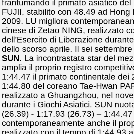
frantumando il primato asiatico de
FUJII, stabilito con 48.49 ad Hong
2009. LU migliora contemporaneam
cinese di Zetao NING, realizzato co
dell’Esercito di Liberazione durant
dello scorso aprile. Il sei settembre
SUN
. La incontrastata star del m
amplia il proprio registro competiti
1:44.47 il primato continentale dei 2
1:44.80 del coreano Tae-Hwan PAR
realizzato a Ghuangzhou, nel nov
durante i Giochi Asiatici. SUN nuot
(26.39) - 1:17.93 (26.73) – 1:44.47
contemporaneamente anche il propr
realizzato con il tempo di 1:44.93 a