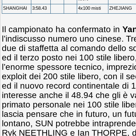
SHANGHAI
3:58.43
4x100 misti
ZHEJIANG
Il campionato ha confermato in
Ya
l’indiscusso numero uno cinese. Tre 
due di staffetta al comando dello
ed il terzo posto nei 100 stile libe
l’enorme spessore tecnico, imprezio
exploit dei 200 stile libero, con il
ed il nuovo record continentale di 
interesse anche il 48.94 che gli è va
primato personale nei 100 stile lib
lascia pensare che in futuro, un fu
lontano, SUN potrebbe intraprender
Ryk NEETHLING e Ian THORPE, di