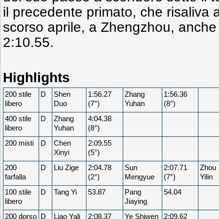
il precedente primato, che risaliva 
scorso aprile, a Zhengzhou, anch
2:10.55.
Highlights
200 stile
D
Shen
1:56.27
Zhang
1:56.36
libero
Duo
(7°)
Yuhan
(8°)
400 stile
D
Zhang
4:04.38
libero
Yuhan
(8°)
200 misti
D
Chen
2:09.55
Xinyi
(5°)
200
D
Liu Zige
2:04.78
Sun
2:07.71
Zhou
farfalla
(2°)
Mengyue
(7°)
Yilin
100 stile
D
Tang Yi
53.87
Pang
54.04
libero
Jiaying
200 dorso
D
Liao Yali
2:08.37
Ye Shiwen
2:09.62