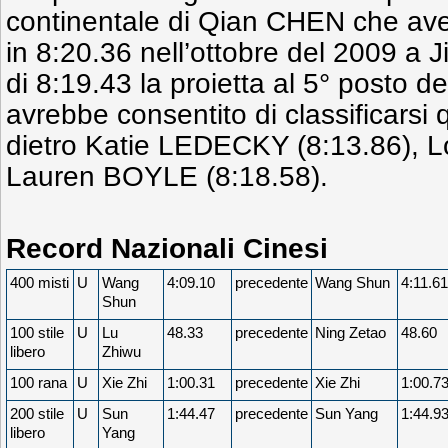
continentale di Qian CHEN che ave
in 8:20.36 nell’ottobre del 2009 a J
di 8:19.43 la proietta al 5° posto d
avrebbe consentito di classificarsi 
dietro Katie LEDECKY (8:13.86), Lo
Lauren BOYLE (8:18.58).
Record Nazionali Cinesi
400 misti
U
Wang
4:09.10
precedente
Wang Shun
4:11.61
Shun
100 stile
U
Lu
48.33
precedente
Ning Zetao
48.60
libero
Zhiwu
100 rana
U
Xie Zhi
1:00.31
precedente
Xie Zhi
1:00.7
200 stile
U
Sun
1:44.47
precedente
Sun Yang
1:44.9
libero
Yang