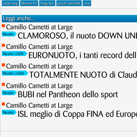
zetao ning
Shiwen Ye
Yang Sun
giochi nazionali
cina
Leggi anche...
Camillo Cametti at Large
CLAMOROSO, il nuoto DOWN UNDE
Nuoto
Camillo Cametti at Large
EURONUOTO, i tanti record dell
Nuoto
| LEN
Camillo Cametti at Large
TOTALMENTE NUOTO di Claudi
Nuoto
| Libri
Camillo Cametti at Large
BUBI nel Pantheon dello sport
Nuoto
Camillo Cametti at Large
ISL meglio di Coppa FINA ed Europ
Nuoto