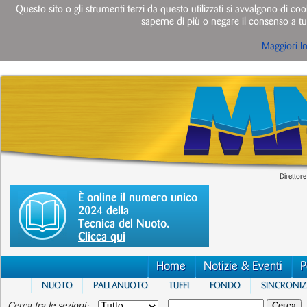
Questo sito o gli strumenti terzi da questo utilizzati si avvalgono di cook
saperne di più o negare il consenso a tut
Maggiori I
Direttore
È online il numero unico
2024 della
Tecnica del Nuoto.
Clicca qui
Home
Notizie & Eventi
P
NUOTO
PALLANUOTO
TUFFI
FONDO
SINCRONI
Cerca tra le sezioni: