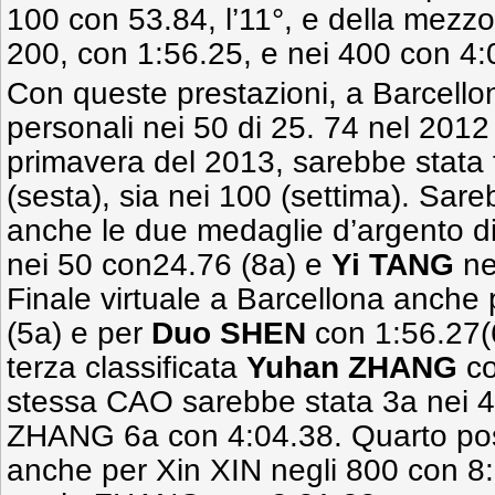
100 con 53.84, l’11°, e della mezz
200, con 1:56.25, e nei 400 con 4:
Con queste prestazioni, a Barcell
personali nei 50 di 25. 74 nel 2012
primavera del 2013, sarebbe stata f
(sesta), sia nei 100 (settima). Sare
anche le due medaglie d’argento d
nei 50 con24.76 (8a) e
Yi TANG
ne
Finale virtuale a Barcellona anche
(5a) e per
Duo SHEN
con 1:56.27(
terza classificata
Yuhan ZHANG
co
stessa CAO sarebbe stata 3
a
nei 4
ZHANG 6
a
con 4:04.38. Quarto post
anche per Xin XIN negli 800 con 8