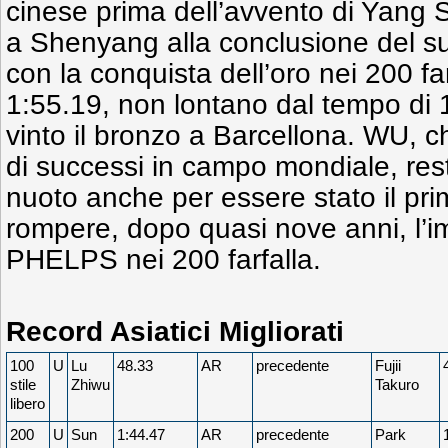
cinese prima dell’avvento di Yang S
a Shenyang alla conclusione del su
con la conquista dell’oro nei 200 fa
1:55.19, non lontano dal tempo di 
vinto il bronzo a Barcellona. WU, c
di successi in campo mondiale, rest
nuoto anche per essere stato il pr
rompere, dopo quasi nove anni, l’imb
PHELPS nei 200 farfalla.
Record Asiatici Migliorati
100
U
Lu
48.33
AR
precedente
Fujii
stile
Zhiwu
Takuro
libero
200
U
Sun
1:44.47
AR
precedente
Park