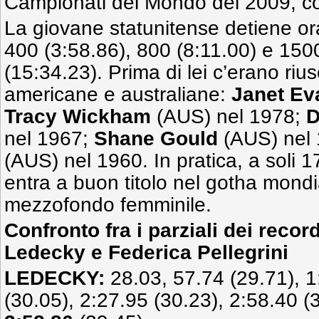
Campionati del Mondo del 2009, 
La giovane statunitense detiene ora
400 (3:58.86), 800 (8:11.00) e 1500 
(15:34.23). Prima di lei c’erano riu
americane e australiane:
Janet Ev
Tracy Wickham
(AUS) nel 1978;
D
nel 1967;
Shane Gould
(AUS) nel
(AUS) nel 1960. In pratica, a soli 1
entra a buon titolo nel gotha mondial
mezzofondo femminile.
Confronto fra i parziali dei recor
Ledecky e Federica Pellegrini
LEDECKY:
28.03, 57.74 (29.71), 1
(30.05), 2:27.95 (30.23), 2:58.40 (