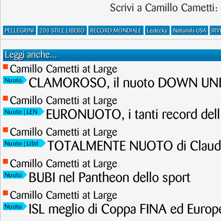
Scrivi a Camillo Cametti:
PELLEGRINI
200 STILE LIBERO
RECORD MONDIALE
Ledecky
Nationals USA
IRV
Leggi anche...
Camillo Cametti at Large
CLAMOROSO, il nuoto DOWN UNDE
Nuoto
Camillo Cametti at Large
EURONUOTO, i tanti record dell
Nuoto
| LEN
Camillo Cametti at Large
TOTALMENTE NUOTO di Claudi
Nuoto
| Libri
Camillo Cametti at Large
BUBI nel Pantheon dello sport
Nuoto
Camillo Cametti at Large
ISL meglio di Coppa FINA ed Europ
Nuoto