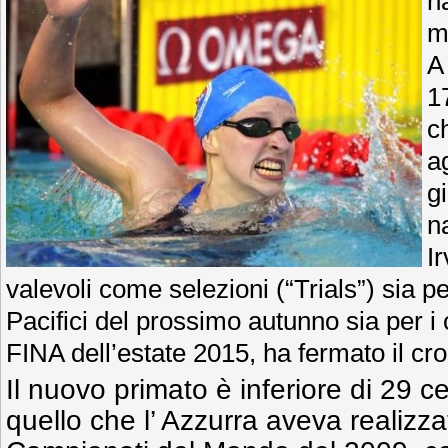
h
m
A
1
ch
a
g
n
Ir
valevoli come selezioni (“Trials”) sia 
Pacifici del prossimo autunno sia per 
FINA dell’estate 2015, ha fermato il cr
Il nuovo primato è inferiore di 29 c
quello che l’ Azzurra aveva realizz