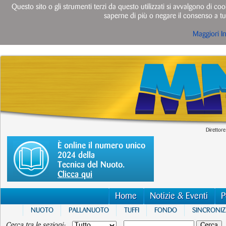
Questo sito o gli strumenti terzi da questo utilizzati si avvalgono di cook
saperne di più o negare il consenso a tut
Maggiori I
Direttore
È online il numero unico
2024 della
Tecnica del Nuoto.
Clicca qui
Home
Notizie & Eventi
P
NUOTO
PALLANUOTO
TUFFI
FONDO
SINCRONI
Cerca tra le sezioni: