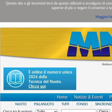
Questo sito o gli strumenti terzi da questo utilizzati si avvalgono di cook
saperne di più o negare il consenso a tut
Maggiori I
Direttore
È online il numero unico
2024 della
Tecnica del Nuoto.
Clicca qui
Home
Notizie & Eventi
P
NUOTO
PALLANUOTO
TUFFI
FONDO
SINCRONI
Cerca tra le sezioni: