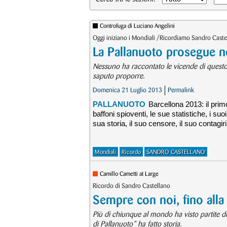
Controfuga di Luciano Angelini
Oggi iniziano i Mondiali /Ricordiamo Sandro Caste
La Pallanuoto prosegue n
Nessuno ha raccontato le vicende di questo 
saputo proporre.
Domenica 21 Luglio 2013
Permalink
PALLANUOTO
Barcellona 2013: il pri
baffoni spioventi, le sue statistiche, i su
sua storia, il suo censore, il suo contagiri,
Mondiali
Ricordo
SANDRO CASTELLANO
Camillo Cametti at Large
Ricordo di Sandro Castellano
Sempre con noi, fino alla 
Più di chiunque al mondo ha visto partite di
di Pallanuoto” ha fatto storia.