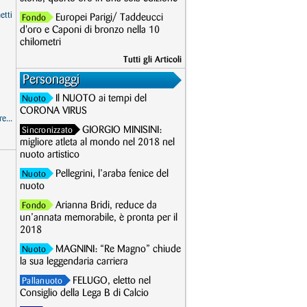
etti
Europei Parigi/ Taddeucci
Fondo
d'oro e Caponi di bronzo nella 10
chilometri
Tutti gli Articoli
Personaggi
Il NUOTO ai tempi del
Nuoto
CORONA VIRUS
e...
GIORGIO MINISINI:
Sincronizzato
migliore atleta al mondo nel 2018 nel
nuoto artistico
Pellegrini, l’araba fenice del
Nuoto
nuoto
Arianna Bridi, reduce da
Fondo
un’annata memorabile, è pronta per il
2018
MAGNINI: “Re Magno” chiude
Nuoto
la sua leggendaria carriera
FELUGO, eletto nel
Pallanuoto
Consiglio della Lega B di Calcio