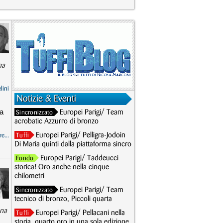
ha
lini
Notizie & Eventi
la
Europei Parigi/ Team
Sincronizzato
acrobatic Azzurro di bronzo
Europei Parigi/ Pelligra-Jodoin
e...
Tuffi
Di Maria quinti dalla piattaforma sincro
Europei Parigi/ Taddeucci
Fondo
storica! Oro anche nella cinque
chilometri
Europei Parigi/ Team
Sincronizzato
tecnico di bronzo, Piccoli quarta
ena
Europei Parigi/ Pellacani nella
Tuffi
storia, quarto oro in una sola edizione