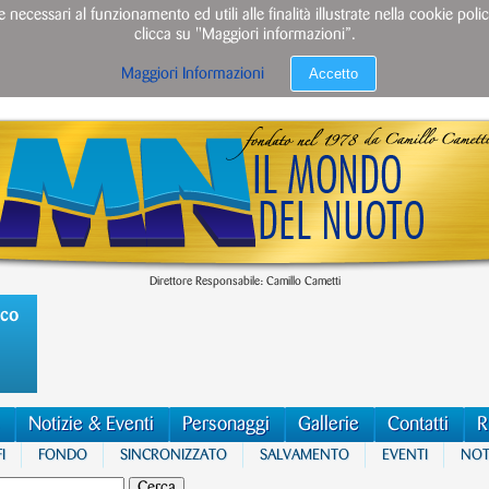
e necessari al funzionamento ed utili alle finalità illustrate nella cookie po
clicca su "Maggiori informazioni”.
Accetto
Maggiori Informazioni
Direttore Responsabile: Camillo Cametti
ico
Notizie & Eventi
Personaggi
Gallerie
Contatti
R
I
FONDO
SINCRONIZZATO
SALVAMENTO
EVENTI
NOTI