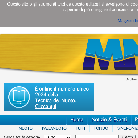
Questo sito o gli strumenti terzi da questo utilizzati si avvalgono di cook
saperne di più o negare il consenso a tut
Maggiori I
Direttore
È online il numero unico
2024 della
Tecnica del Nuoto.
Clicca qui
Home
Notizie & Eventi
P
NUOTO
PALLANUOTO
TUFFI
FONDO
SINCRONI
Cerca tra le sezioni: