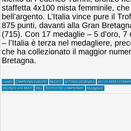
staffetta 4x100 mista femminile, che
bell’argento. L’Italia vince pure il T
875 punti, davanti alla Gran Bretagn
(715). Con 17 medaglie – 5 d’oro, 7 
– l’Italia è terza nel medagliere, pre
che ha collezionato il maggior numero
Bretagna.
Londra
CAMPIONAI EUROPEI
NUOTO
SETTIMA GIORNATA
4X100 MISTA FEMMIN
BRONZO 400 MISTI
Italia
TROFEO DEI CAMPIONATI
Medagliere