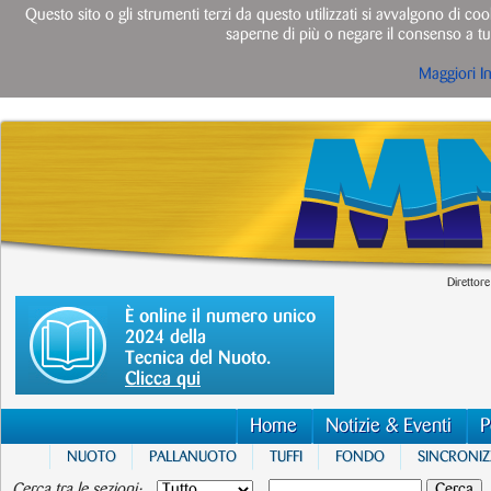
Questo sito o gli strumenti terzi da questo utilizzati si avvalgono di cook
saperne di più o negare il consenso a tut
Maggiori I
Direttore
È online il numero unico
2024 della
Tecnica del Nuoto.
Clicca qui
Home
Notizie & Eventi
P
NUOTO
PALLANUOTO
TUFFI
FONDO
SINCRONI
Cerca tra le sezioni: