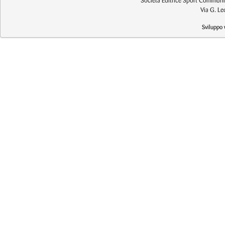
Società Editrice Sport Communic
Via G. L
Sviluppo 