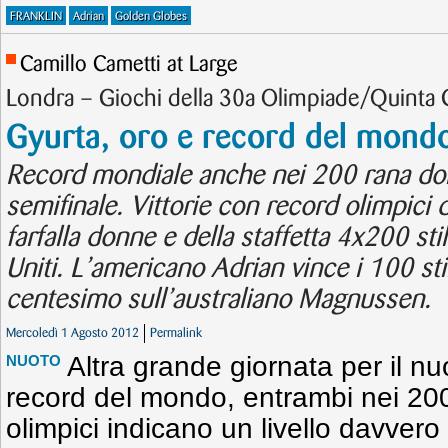
FRANKLIN
Adrian
Golden Globes
Camillo Cametti at Large
Londra – Giochi della 30a Olimpiade/Quinta G
Gyurta, oro e record del mond
Record mondiale anche nei 200 rana don
semifinale. Vittorie con record olimpici 
farfalla donne e della staffetta 4x200 sti
Uniti. L’americano Adrian vince i 100 sti
centesimo sull’australiano Magnussen.
Mercoledì 1 Agosto 2012
Permalink
Altra grande giornata per il n
NUOTO
record del mondo, entrambi nei 200
olimpici indicano un livello davvero