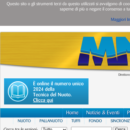
Questo sito o gli strumenti terzi da questo utilizzati si avvalgono di cook
saperne di più o negare il consenso a tut
Maggiori I
Direttore
È online il numero unico
2024 della
Tecnica del Nuoto.
Clicca qui
Home
Notizie & Eventi
P
NUOTO
PALLANUOTO
TUFFI
FONDO
SINCRONI
Cerca tra le sezioni: