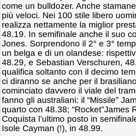
come un bulldozer. Anche stamane i
più veloci. Nei 100 stile libero uom
realizza nettamente la miglior pres
48.19. In semifinale anche il suo c
Jones. Sorprendono il 2° e 3° tempo
un belga e di un olandese: rispet
48.29, e Sebastian Verschuren, 48.
qualifica soltanto con il decimo te
ci diranno se anche per il brasilian
cominciato davvero il viale del tra
fanno gli australiani: il “Missile”
quarto con 48.38; “Rocket”James 
Coquista l’ultimo posto in semifina
Isole Cayman (!), in 48.99.