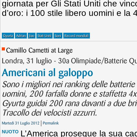
giornata per Gli Stati Uniti che vi
d’oro: i 100 stile libero uomini e la
Gyurta
Adrian
Jiao
Stati Uniti
Soni
Record mondiali
Camillo Cametti at Large
Londra, 31 luglio - 30a Olimpiade/Batterie Qu
Americani al galoppo
Sono i migliori nei ranking delle batterie 
uomini, 200 farfalla donne e staffetta 4x
Gyurta guidai 200 rana davanti a due bri
Tracollo dei velocisti azzurri.
Martedì 31 Luglio 2012
Permalink
L’America prosegue la sua cac
NUOTO